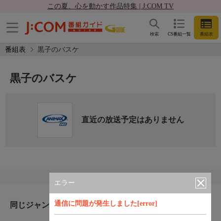
この夏、心を動かす作品特集 | J:COM TV
検索
CS番組一覧
番組表
番組表
黒子のバスケ
黒子のバスケ
直近の放送予定はありません
エラー
通信に問題が発生しました[error]
同じジャンルのおすすめ番組