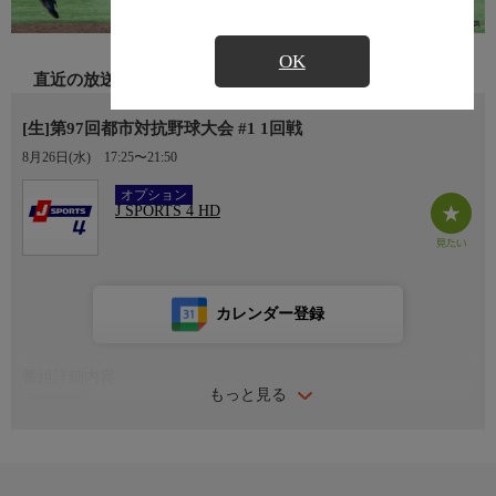
OK
直近の放送
[生]第97回都市対抗野球大会 #1 1回戦
8月26日(水)
17:25〜21:50
Ch.408
オプション
J SPORTS 4 HD
カレンダー登録
番組詳細内容
もっと見る
番組内容
開催日：2026年8月26日
球場：東京ドーム