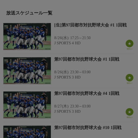
社会人野球最高峰の大会、各都市を代表する32チームが優勝の証
である黒獅子旗を目指して戦う。
放送スケジュール一覧
補強選手制度や各都市の特色を生かした応援合戦など、都市対抗
野球ならでは見どころも満載。
[生]第97回都市対抗野球大会 #1 1回戦
お知らせ
※野球延長により後番組の変更・休止の場合あり
8/26(水)
17:25～21:50
J SPORTS 4 HD
第97回都市対抗野球大会 #1 1回戦
8/26(水)
23:30～03:00
J SPORTS 3 HD
第97回都市対抗野球大会 #4 1回戦
8/27(木)
23:30～03:00
J SPORTS 3 HD
第97回都市対抗野球大会 #10 1回戦