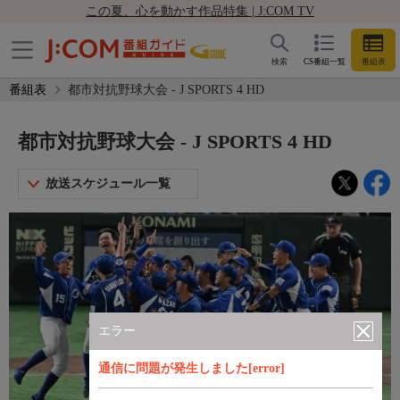
この夏、心を動かす作品特集 | J:COM TV
検索
CS番組一覧
番組表
番組表
都市対抗野球大会 - J SPORTS 4 HD
都市対抗野球大会 - J SPORTS 4 HD
放送スケジュール一覧
エラー
通信に問題が発生しました[error]