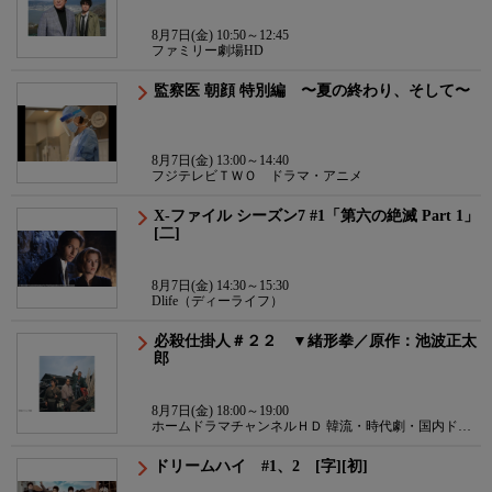
8月7日(金) 10:50～12:45
ファミリー劇場HD
監察医 朝顔 特別編 〜夏の終わり、そして〜
8月7日(金) 13:00～14:40
フジテレビＴＷＯ ドラマ・アニメ
X-ファイル シーズン7 #1「第六の絶滅 Part 1」
[二]
8月7日(金) 14:30～15:30
Dlife（ディーライフ）
必殺仕掛人＃２２ ▼緒形拳／原作：池波正太
郎
8月7日(金) 18:00～19:00
ホームドラマチャンネルＨＤ 韓流・時代劇・国内ドラ
マ
ドリームハイ #1、2 [字][初]