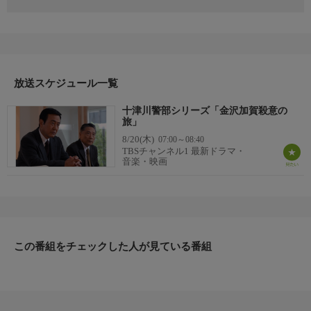
渡瀬恒彦、藤谷美紀、堤大二郎、小島可奈子、大出俊、小野ヤス
シ、山村紅葉、青木伸輔、石立鉄男、伊東四朗 ほか
番組内容
渡瀬恒彦主演「十津川警部」シリーズ第35弾。不可解な女からの
手紙を受け取った十津川は金沢へ向かい、心当たりの旅館の若女
将・深雪を訪ねる。しかし、女将の宿で殺人事件が発生してしま
放送スケジュール一覧
う。藤谷美紀が加賀友禅に身を包み、しっとりと上品な女将役を
十津川警部シリーズ「金沢加賀殺意の
熱演。片山津温泉の柴山潟、山中温泉、兼六園などを舞台に物語
旅」
が進む。歴史ある小京都金沢、加賀で繰り広げられる旅情サスペ
8/20(木)
07:00～08:40
ンス！
TBSチャンネル1 最新ドラマ・
原作・脚本
音楽・映画
【原作】西村京太郎【脚本】長坂秀佳
制作
テレパック／TBS 2005
プロデューサー
森下和清、沼田通嗣
この番組をチェックした人が見ている番組
ディレクター
脇田時三