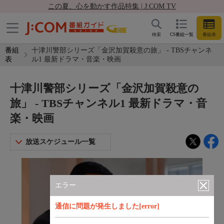
この夏、心を動かす作品特集 | J:COM TV
検索
CS番組一覧
番組表
番組
十津川警部シリーズ「金沢加賀殺意の旅」 - TBSチャンネ
表
ル1 最新ドラマ・音楽・映画
十津川警部シリーズ「金沢加賀殺意の
旅」 - TBSチャンネル1 最新ドラマ・音
楽・映画
放送スケジュール一覧
エラー
通信に問題が発生しました[error]