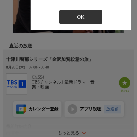
OK
直近の放送
十津川警部シリーズ「金沢加賀殺意の旅」
8月20日(木)
07:00〜08:40
Ch.554
TBSチャンネル1 最新ドラマ・音
楽・映画
カレンダー登録
アプリ視聴
放送前
番組詳細内容
もっと見る
出演者