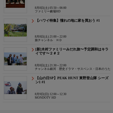
8月8日(土) 05:50～06:00
ファミリー劇場HD
【ハワイ特集】憧れの地に家を買おう #1
8月8日(土) 21:00～22:00
旅チャンネル ＨＤ
[新]木村ファミリーみだれ旅〜予定調和はキラ
イです〜２＃２
8月8日(土) 21:30～22:00
チャンネル銀河 歴史ドラマ・サスペンス・日本のうた
【山の日SP】PEAK HUNT 東野登山隊 シーズ
ン1 #1
8月9日(日) 12:00～12:30
MONDOTV HD