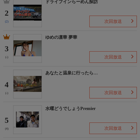
ドライブインらーめん探訪
2
次回放送
(2)
ゆめの凛華 夢華
3
次回放送
(-)
あなたと温泉に行ったら…
4
次回放送
(-)
水曜どうでしょうPremier
5
次回放送
(4)