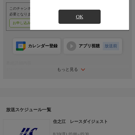
このチャンネルのご視聴には、オプションチャンネル(有料)のご契約が
必要となります。
OK
お申し込みはこちら
ご利用料金はこちら
カレンダー登録
アプリ視聴
放送前
番組詳細内容
もっと見る
おしらせ
（番組内容に関するお問い合わせは）
レジャーチャンネルサービスセンター
０３−４５０３−６５５５
受付時間／１０：００〜１８：００（年中無休）
放送スケジュール一覧
住之江 レースダイジェスト
8/10(月)
05:00～05:30