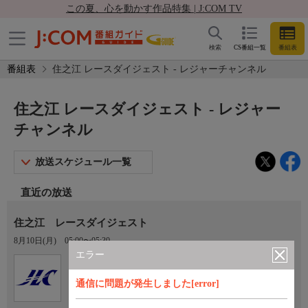
この夏、心を動かす作品特集 | J:COM TV
検索
CS番組一覧
番組表
番組表
住之江 レースダイジェスト - レジャーチャンネル
住之江 レースダイジェスト - レジャー
チャンネル
放送スケジュール一覧
直近の放送
住之江 レースダイジェスト
8月10日(月)
05:00〜05:30
エラー
Ch.922
オプション
レジャーチャンネル
通信に問題が発生しました[error]