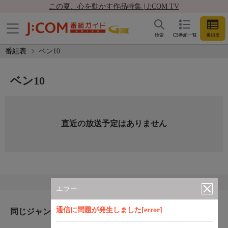
この夏、心を動かす作品特集 | J:COM TV
検索
CS番組一覧
番組表
番組表
ベン10
ベン10
直近の放送予定はありません
エラー
通信に問題が発生しました[error]
同じジャンルのおすすめ番組