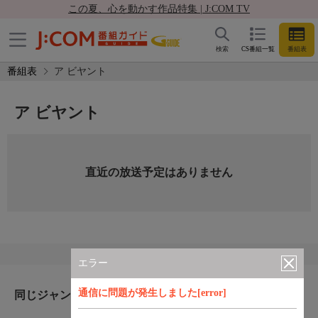
この夏、心を動かす作品特集 | J:COM TV
検索
CS番組一覧
番組表
番組表
ア ビヤント
ア ビヤント
直近の放送予定はありません
エラー
通信に問題が発生しました[error]
同じジャンルのおすすめ番組