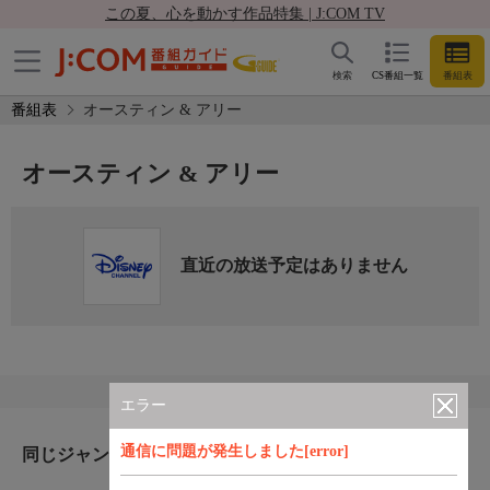
この夏、心を動かす作品特集 | J:COM TV
検索
CS番組一覧
番組表
番組表
オースティン & アリー
オースティン & アリー
直近の放送予定はありません
エラー
通信に問題が発生しました[error]
同じジャンルのおすすめ番組