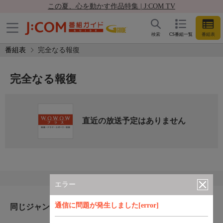
この夏、心を動かす作品特集 | J:COM TV
検索
CS番組一覧
番組表
番組表
完全なる報復
完全なる報復
直近の放送予定はありません
エラー
通信に問題が発生しました[error]
同じジャンルのおすすめ番組