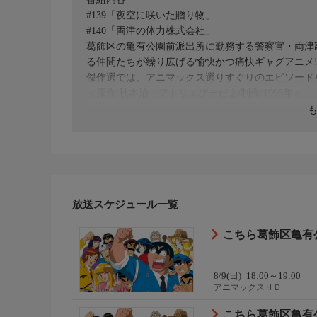
#139「夜空に咲いた贈り物」
#140「両津の体力株式会社」
葛飾区の亀有公園前派出所に勤務する警察官・両津
る仲間たちが繰り広げる愉快かつ痛快ギャグアニメ
傑作選では、アニマックス選りすぐりのエピソード
＜原作:秋本治・アトリエびーだま/制作:1996年＞
放送スケジュール一覧
こちら葛飾区亀有
8/9(日)
18:00～19:00
アニマックスＨＤ
こちら葛飾区亀有