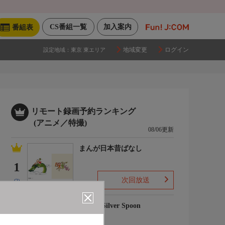
CS番組一覧
加入案内
番組表
地域変更
ログイン
設定地域：
東京 東エリア
リモート録画予約ランキング
(アニメ／特撮)
08/06更新
まんが日本昔ばなし
1
次回放送
(2)
銀の匙 Silver Spoon
2