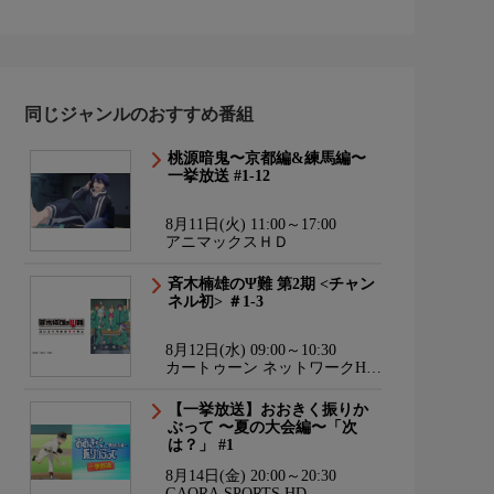
同じジャンルのおすすめ番組
桃源暗鬼〜京都編&練馬編〜
一挙放送 #1-12
8月11日(火) 11:00～17:00
アニマックスＨＤ
斉木楠雄のΨ難 第2期 <チャン
ネル初> ＃1-3
8月12日(水) 09:00～10:30
カートゥーン ネットワークHD
海外アニメ国内アニメ
【一挙放送】おおきく振りか
ぶって 〜夏の大会編〜「次
は？」 #1
8月14日(金) 20:00～20:30
GAORA SPORTS HD