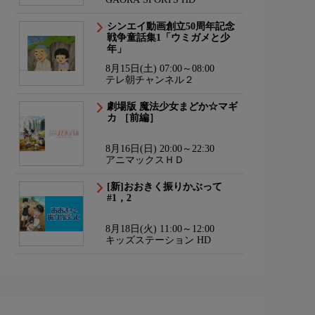
シンエイ動画創立50周年記念
戦争童話集1「ウミガメと少
年」
8月15日(土) 07:00～08:00
テレ朝チャンネル２
劇場版 魔法少女まどか☆マギ
カ ［前編］
8月16日(日) 20:00～22:30
アニマックスＨＤ
[新]おおきく振りかぶって
#1，2
8月18日(火) 11:00～12:00
キッズステーション HD