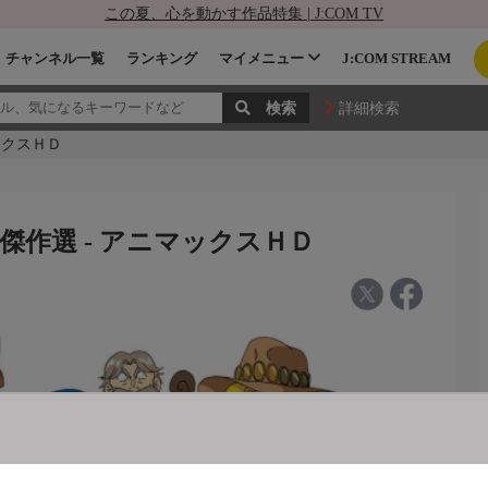
この夏、心を動かす作品特集 | J:COM TV
チャンネル一覧
ランキング
マイメニュー
J:COM STREAM
詳細検索
ックスＨＤ
傑作選 - アニマックスＨＤ