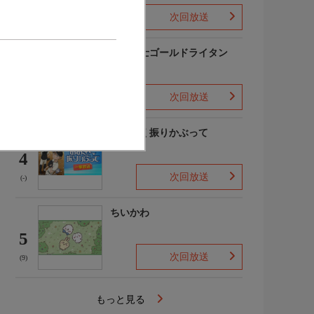
次回放送
(-)
黄金戦士ゴールドライタン
3
次回放送
(3)
おおきく振りかぶって
4
次回放送
(-)
ちいかわ
5
次回放送
(9)
もっと見る