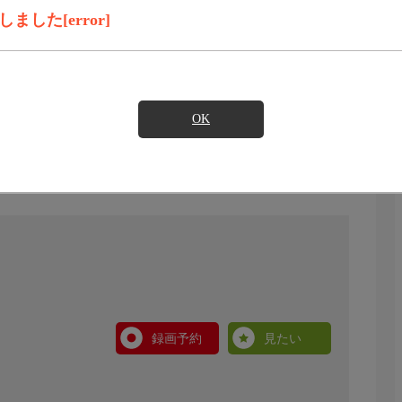
した[error]
OK
録画予約
見たい