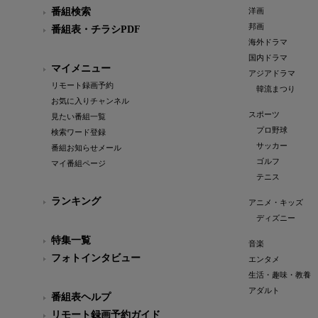
番組検索
洋画
邦画
番組表・チラシPDF
海外ドラマ
国内ドラマ
マイメニュー
アジアドラマ
リモート録画予約
韓流まつり
お気に入りチャンネル
スポーツ
見たい番組一覧
プロ野球
検索ワード登録
サッカー
番組お知らせメール
ゴルフ
マイ番組ページ
テニス
ランキング
アニメ・キッズ
ディズニー
特集一覧
音楽
フォトインタビュー
エンタメ
生活・趣味・教養
アダルト
番組表ヘルプ
リモート録画予約ガイド