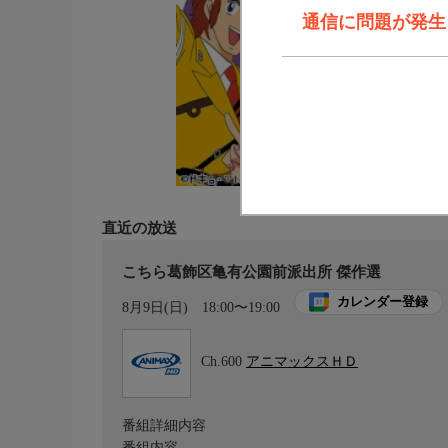
通信に問題が発生しま
直近の放送
こちら葛飾区亀有公園前派出所 傑作選
カレンダー登録
8月9日(日)
18:00〜19:00
Ch.600
アニマックスＨＤ
番組詳細内容
番組内容