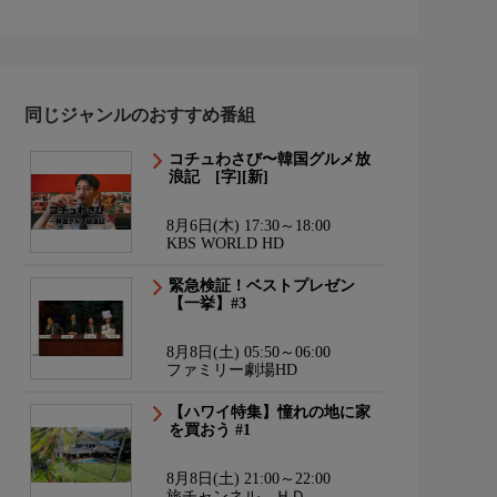
同じジャンルのおすすめ番組
コチュわさび〜韓国グルメ放
浪記 [字][新]
8月6日(木) 17:30～18:00
KBS WORLD HD
緊急検証！ベストプレゼン
【一挙】#3
8月8日(土) 05:50～06:00
ファミリー劇場HD
【ハワイ特集】憧れの地に家
を買おう #1
8月8日(土) 21:00～22:00
旅チャンネル ＨＤ