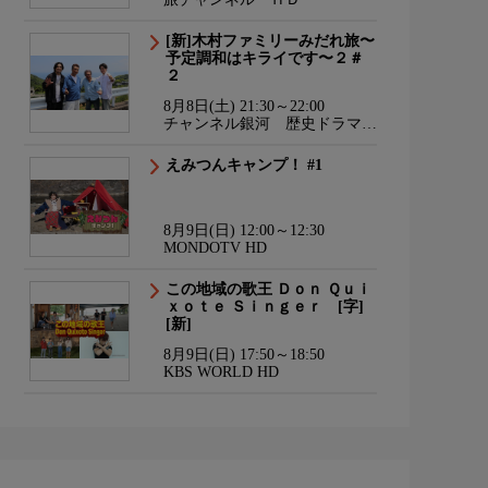
[新]木村ファミリーみだれ旅〜
予定調和はキライです〜２＃
２
8月8日(土) 21:30～22:00
チャンネル銀河 歴史ドラマ・
サスペンス・日本のうた
えみつんキャンプ！ #1
8月9日(日) 12:00～12:30
MONDOTV HD
この地域の歌王 Ｄｏｎ Ｑｕｉ
ｘｏｔｅ Ｓｉｎｇｅｒ [字]
[新]
8月9日(日) 17:50～18:50
KBS WORLD HD