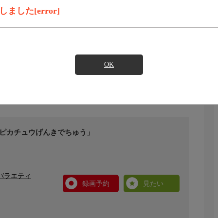
した[error]
OK
「ピカチュウげんきでちゅう」
バラエティ
録画予約
見たい