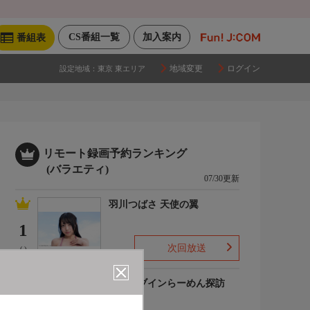
CS番組一覧
加入案内
番組表
地域変更
ログイン
設定地域：
東京 東エリア
リモート録画予約ランキング
(バラエティ)
07/30更新
羽川つばさ 天使の翼
1
次回放送
(-)
ドライブインらーめん探訪
2