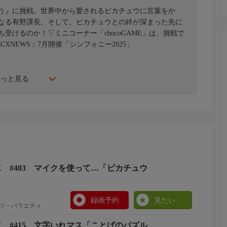
う』に挑戦。世界中から愛されるピカチュウに言葉をか
なる有野課長。そして、ピカチュウとの絆が深まった先に
けるのか！▽ミニコーナー「chocoGAME」は、挑戦で
NEWS：7月開催「シンフォニー2025」
もっと見る
 #403 マイクを使って…「ピカチュウ
録画予約
見たい
ツ・バラエティ
 #415 文字いれマス「ことばのパズル