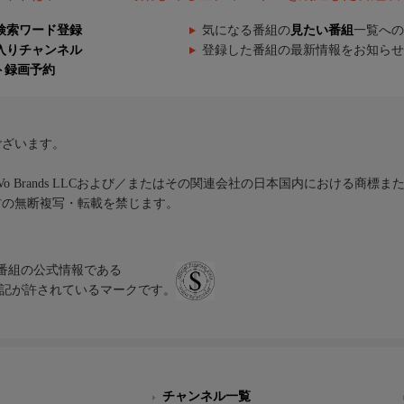
検索ワード登録
気になる番組の
見たい番組
一覧への
入りチャンネル
登録した番組の最新情報をお知らせ
ト録画予約
ございます。
iVo Brands LLCおよび／またはその関連会社の日本国内における商標
材の無断複写・転載を禁じます。
、テレビ番組の公式情報である
スにのみ表記が許されているマークです。
チャンネル一覧