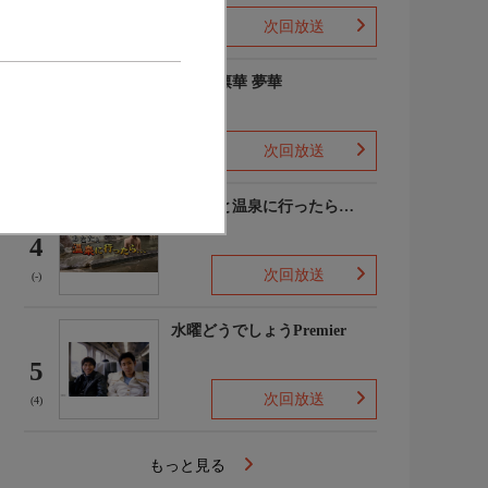
次回放送
(2)
ゆめの凛華 夢華
3
次回放送
(-)
あなたと温泉に行ったら…
4
次回放送
(-)
水曜どうでしょうPremier
5
次回放送
(4)
もっと見る