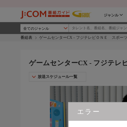
ジャンル
番組表
ゲームセンターCX - フジテレビＯＮＥ スポー
ゲームセンターCX - フジテ
放送スケジュール一覧
エラー