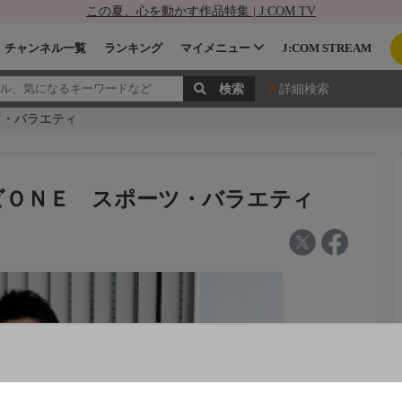
この夏、心を動かす作品特集 | J:COM TV
チャンネル一覧
ランキング
マイメニュー
J:COM STREAM
詳細検索
ツ・バラエティ
レビＯＮＥ スポーツ・バラエティ