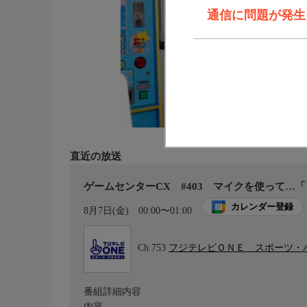
通信に問題が発生しま
直近の放送
ゲームセンターCX #403 マイクを使って…
カレンダー登録
8月7日(金)
00:00〜01:00
Ch.753
フジテレビＯＮＥ スポーツ・
番組詳細内容
内容