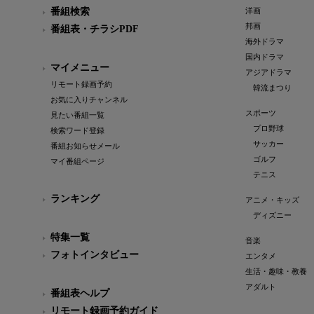
番組検索
洋画
邦画
番組表・チラシPDF
海外ドラマ
国内ドラマ
マイメニュー
アジアドラマ
リモート録画予約
韓流まつり
お気に入りチャンネル
スポーツ
見たい番組一覧
プロ野球
検索ワード登録
サッカー
番組お知らせメール
ゴルフ
マイ番組ページ
テニス
ランキング
アニメ・キッズ
ディズニー
特集一覧
音楽
フォトインタビュー
エンタメ
生活・趣味・教養
アダルト
番組表ヘルプ
リモート録画予約ガイド