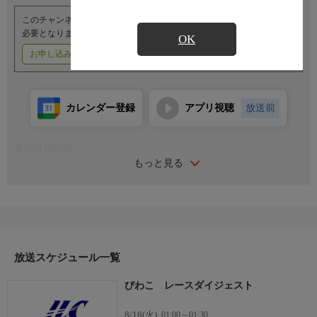
このチャンネルのご視聴には、オプションチャンネル(有料)のご契約が
必要となります。
OK
お申し込みはこちら
ご利用料金はこちら
カレンダー登録
アプリ視聴
放送前
番組詳細内容
もっと見る
おしらせ
（番組内容に関するお問い合わせは）
レジャーチャンネルサービスセンター
０３−４５０３−６５５５
受付時間／１０：００〜１８：００（年中無休）
放送スケジュール一覧
びわこ レースダイジェスト
8/18(火)
01:00～01:30