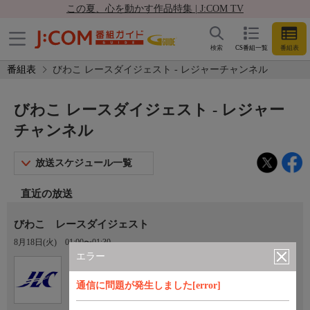
この夏、心を動かす作品特集 | J:COM TV
検索
CS番組一覧
番組表
番組表
びわこ レースダイジェスト - レジャーチャンネル
びわこ レースダイジェスト - レジャー
チャンネル
放送スケジュール一覧
直近の放送
びわこ レースダイジェスト
8月18日(火)
01:00〜01:30
エラー
Ch.922
オプション
レジャーチャンネル
通信に問題が発生しました[error]