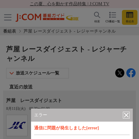
この夏、心を動かす作品特集 | J:COM TV
検索
CS番組一覧
番組表
番組表
芦屋 レースダイジェスト - レジャーチャンネル
芦屋 レースダイジェスト - レジャーチ
ャンネル
放送スケジュール一覧
直近の放送
芦屋 レースダイジェスト
8月11日(火)
00:30〜01:00
エラー
Ch.922
オプション
レジャーチャンネル
通信に問題が発生しました[error]