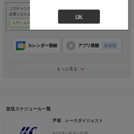
このチャンネルのご視聴には、オプションチャンネル(有料)のご契約が
必要となります。
OK
お申し込みはこちら
ご利用料金はこちら
カレンダー登録
アプリ視聴
放送前
番組詳細内容
もっと見る
おしらせ
（番組内容に関するお問い合わせは）
レジャーチャンネルサービスセンター
０３−４５０３−６５５５
受付時間／１０：００〜１８：００（年中無休）
放送スケジュール一覧
芦屋 レースダイジェスト
8/11(火)
00:30～01:00