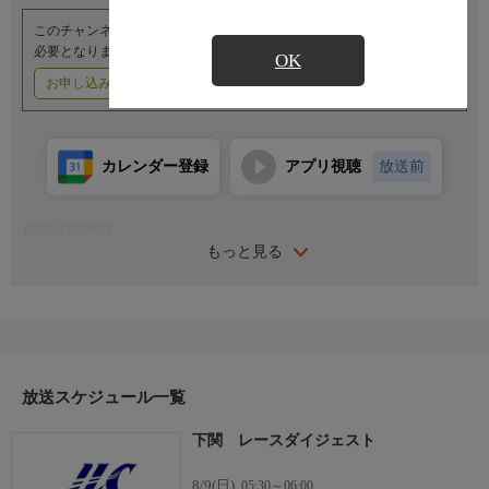
このチャンネルのご視聴には、オプションチャンネル(有料)のご契約が
必要となります。
OK
お申し込みはこちら
ご利用料金はこちら
カレンダー登録
アプリ視聴
放送前
番組詳細内容
もっと見る
おしらせ
（番組内容に関するお問い合わせは）
レジャーチャンネルサービスセンター
０３−４５０３−６５５５
受付時間／１０：００〜１８：００（年中無休）
放送スケジュール一覧
下関 レースダイジェスト
8/9(日)
05:30～06:00