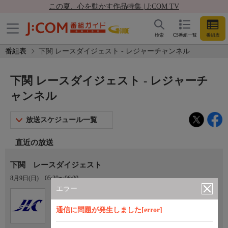
この夏、心を動かす作品特集 | J:COM TV
検索
CS番組一覧
番組表
番組表
下関 レースダイジェスト - レジャーチャンネル
下関 レースダイジェスト - レジャーチ
ャンネル
放送スケジュール一覧
直近の放送
下関 レースダイジェスト
8月9日(日)
05:30〜06:00
エラー
Ch.922
オプション
レジャーチャンネル
通信に問題が発生しました[error]