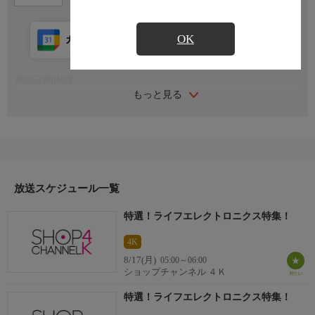
OK
カレンダー登録
アプリ視聴
放送前
番組詳細内容
もっと見る
お知らせ
日本初のショッピング専門チャンネルとして1996年にスタート。
ファッション、ビューティー、ホームグッズ、グルメなど、バイ
ヤーが厳選した商品を24時間ご紹介。世界中の逸品に出会う喜び
を生放送ならではの臨場感と一緒にお楽しみください。
＊ライブ放送につき、番組および商品内容に変更が生じる場合も
放送スケジュール一覧
ございます。
特選！ライフエレクトロニクス特集！
ＨＰ：https://www.shopch.jp
4K
8/17(月)
05:00～06:00
ショップチャンネル ４Ｋ
特選！ライフエレクトロニクス特集！