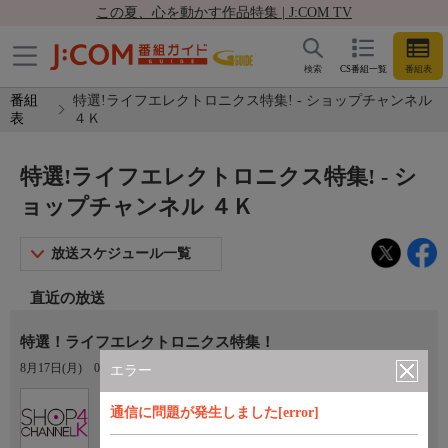
この夏、心を動かす作品特集 | J:COM TV
検索
CS番組一覧
番組表
番組
特選!ライフエレクトロニクス特集! - ショップチャンネル
表
４Ｋ
特選!ライフエレクトロニクス特集! - シ
ョップチャンネル ４Ｋ
放送スケジュール一覧
直近の放送
特選！ライフエレクトロニクス特集！
8月17日(月)
05:00〜06:00
エラー
Ch.430
通信に問題が発生しました[error]
ショップチャンネル ４Ｋ