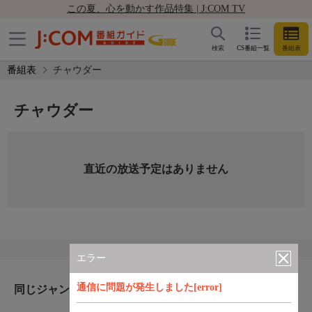
この夏、心を動かす作品特集 | J:COM TV
検索
CS番組一覧
番組表
番組表
チャウダー
チャウダー
直近の放送予定はありません
エラー
通信に問題が発生しました[error]
同じジャンルのおすすめ番組