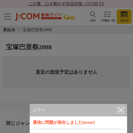
この夏、心を動かす作品特集 | J:COM TV
検索
CS番組一覧
番組表
番組表
宝塚巴里祭2008
宝塚巴里祭2008
直近の放送予定はありません
エラー
通信に問題が発生しました[error]
同じジャンルのおすすめ番組