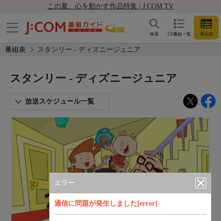
この夏、心を動かす作品特集 | J:COM TV
検索
CS番組一覧
番組表
番組表
スタンリー - ディズニージュニア
スタンリー - ディズニージュニア
放送スケジュール一覧
エラー
通信に問題が発生しました[error]