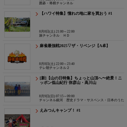
囲碁・将棋チャンネル
【ハワイ特集】憧れの地に家を買おう #1
8月8日(土) 21:00～22:00
旅チャンネル ＨＤ
麻雀最強戦2025▽ザ・リベンジ【A卓】
8月8日(土) 22:00～23:40
テレ朝チャンネル２
[新]【山の日特集】ちょっと山頂へ〜絶景！ニ
ッポン低山紀行 弥彦山・高川山
8月9日(日) 07:15～09:00
チャンネル銀河 歴史ドラマ・サスペンス・日本のうた
えみつんキャンプ！ #1