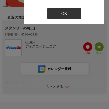
OK
直近の放送
スタンリー#50[二]
8月9日(日)
05:00〜05:30
Ch.607
ディズニージュニア
カレンダー登録
番組詳細内容
もっと見る
番組情報
スタンリーは問題に直面するたびにアニマル・ワールドの世界へ
と足を運んで答えを探すのであった。更に「なんでも大辞典」を
みて答えを探すこともある。彼が持つ想像力を両親は応援するの