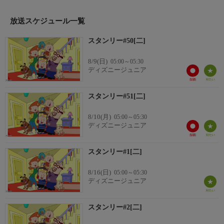
だが、兄のライオネルは、スタンリーがウィテッド・キャットの
「エルシー」やぼけの犬「ハリー」、そして忠誠心あふれる金魚
放送スケジュール一覧
「デニス」と会話をしているところをみて、変人扱いする。製
作：カートゥーン・ピザ。
スタンリー#50[二]
8/9(日)
05:00～05:30
ディズニージュニア
スタンリー#51[二]
8/10(月)
05:00～05:30
ディズニージュニア
スタンリー#1[二]
8/16(日)
05:00～05:30
ディズニージュニア
スタンリー#2[二]