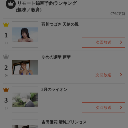
リモート録画予約ランキング
(趣味／教育)
07/30更新
羽川つばさ 天使の翼
1
次回放送
(-)
ゆめの凛華 夢華
2
次回放送
(-)
3月のライオン
3
次回放送
(-)
吉田優花 清純プリンセス