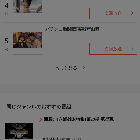
4
次回放送
(-)
パチンコ激闘伝!実戦守山塾
5
次回放送
(-)
もっと見る
同じジャンルのおすすめ番組
囲碁）[六浦雄太特集]第29期 竜星戦
8月6日(木) 16:00～18:00