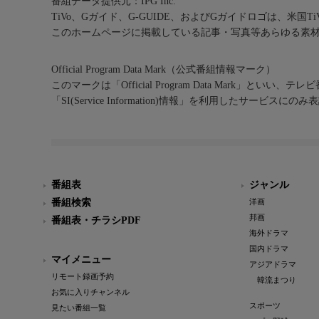
番組データ提供元：IPG Inc.
TiVo、Gガイド、G-GUIDE、およびGガイドロゴは、米国T
このホームページに掲載している記事・写真等あらゆる素
Official Program Data Mark（公式番組情報マーク）
このマークは「Official Program Data Mark」といい
「SI(Service Information)情報」を利用したサービ
番組表
ジャンル
番組検索
洋画
邦画
番組表・チラシPDF
海外ドラマ
国内ドラマ
マイメニュー
アジアドラマ
リモート録画予約
韓流まつり
お気に入りチャンネル
スポーツ
見たい番組一覧