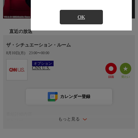
OK
直近の放送
ザ・シチュエーション・ルーム
8月10日(月)
23:00〜00:00
Ch.304
オプション
CNN U.S.
カレンダー登録
番組詳細内容
もっと見る
番組詳細
ウルフ・ブリッツァーとパメラ・ブラウンが、アメリカと世界の
最新ニュースを、アナリストの解説やコメンテーターの意見を交