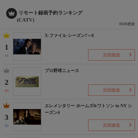
リモート録画予約ランキング
(CATV)
08/06更新
X-ファイル シーズン7～8
1
次回放送
(-)
プロ野球ニュース
2
次回放送
(1)
エレメンタリー ホームズ&ワトソン in NY シ
ーズン4
3
次回放送
(2)