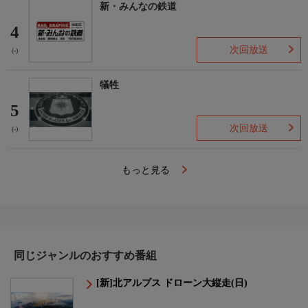
新・みんなの鉄道
4
次回放送
(-)
犠牲
5
次回放送
(-)
もっと見る
同じジャンルのおすすめ番組
[新]北アルプス ドローン大縦走(日)