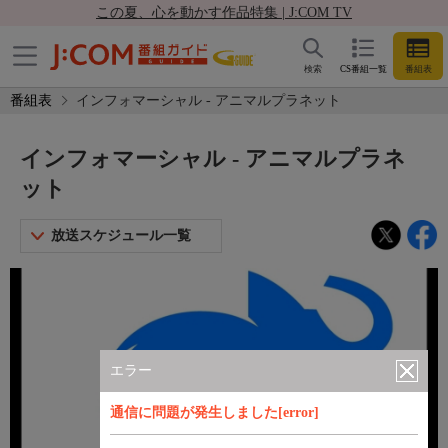
この夏、心を動かす作品特集 | J:COM TV
検索
CS番組一覧
番組表
番組表
インフォマーシャル - アニマルプラネット
インフォマーシャル - アニマルプラネ
ット
放送スケジュール一覧
エラー
通信に問題が発生しました[error]