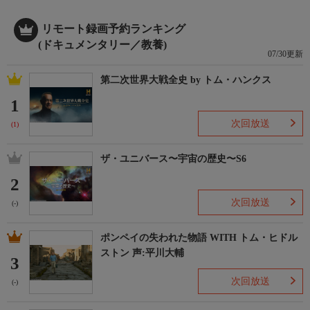
リモート録画予約ランキング
(ドキュメンタリー／教養)
07/30更新
第二次世界大戦全史 by トム・ハンクス
1
次回放送
(1)
ザ・ユニバース〜宇宙の歴史〜S6
2
次回放送
(-)
ポンペイの失われた物語 WITH トム・ヒドル
ストン 声:平川大輔
3
次回放送
(-)