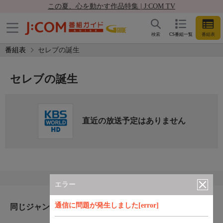
この夏、心を動かす作品特集 | J:COM TV
検索
CS番組一覧
番組表
番組表
セレブの誕生
セレブの誕生
直近の放送予定はありません
エラー
通信に問題が発生しました[error]
同じジャンルのおすすめ番組