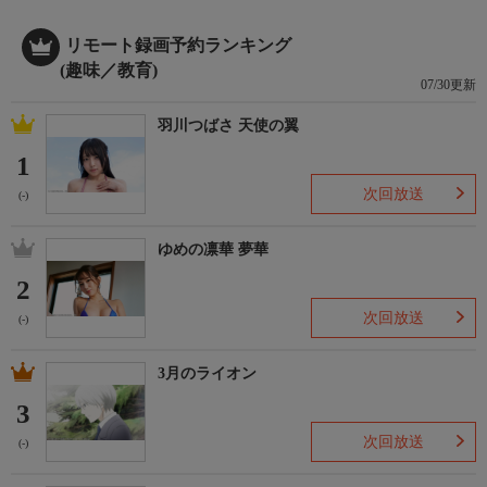
リモート録画予約ランキング
(趣味／教育)
07/30更新
羽川つばさ 天使の翼
1
次回放送
(-)
ゆめの凛華 夢華
2
次回放送
(-)
3月のライオン
3
次回放送
(-)