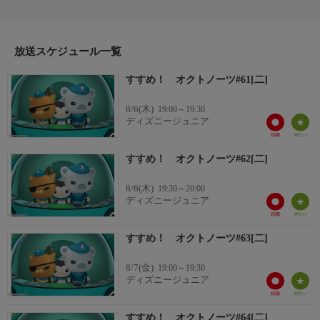
隊を操り、神秘に満ちた海洋生物が生きる海底の平和を守るため
任務を遂行する毎日。番組では毎回、彼らの大活躍を通じて海底
という未知の世界の扉が開く。原作絵本の創造性豊かな独特のイ
放送スケジュール一覧
ラストタッチが、最新のＣＧ技術によって躍動感あふれるアドベ
ンチャー・シリーズとなって登場！
すすめ！ オクトノーツ#61[二]
8/6(木)
19:00～19:30
ディズニージュニア
すすめ！ オクトノーツ#62[二]
8/6(木)
19:30～20:00
ディズニージュニア
すすめ！ オクトノーツ#63[二]
8/7(金)
19:00～19:30
ディズニージュニア
すすめ！ オクトノーツ#64[二]