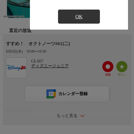
OK
直近の放送
すすめ！ オクトノーツ#61[二]
8月6日(木)
19:00〜19:30
Ch.607
ディズニージュニア
カレンダー登録
番組詳細内容
もっと見る
番組情報
海底基地オクトポッドの隊員、クマのキャプテン・バーナクルズ
は、ネコのクワジー大尉やペンギンの看護兵ペソと共に、水中艦