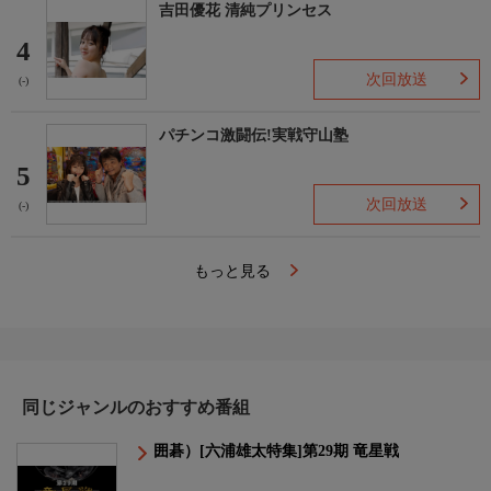
吉田優花 清純プリンセス
4
次回放送
(-)
パチンコ激闘伝!実戦守山塾
5
次回放送
(-)
もっと見る
同じジャンルのおすすめ番組
囲碁）[六浦雄太特集]第29期 竜星戦