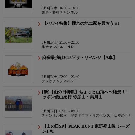
8月6日(木) 16:00～18:00
囲碁・将棋チャンネル
【ハワイ特集】憧れの地に家を買おう #1
8月8日(土) 21:00～22:00
旅チャンネル ＨＤ
麻雀最強戦2025▽ザ・リベンジ【A卓】
8月8日(土) 22:00～23:40
テレ朝チャンネル２
[新]【山の日特集】ちょっと山頂へ〜絶景！ニ
ッポン低山紀行 弥彦山・高川山
8月9日(日) 07:15～09:00
チャンネル銀河 歴史ドラマ・サスペンス・日本のうた
【山の日SP】PEAK HUNT 東野登山隊 シーズ
ン1 #1