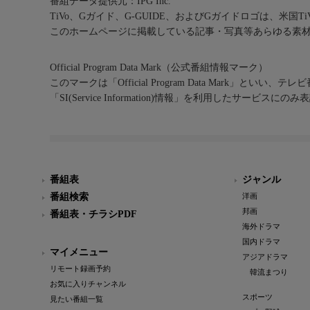
番組データ提供元：IPG Inc.
TiVo、Gガイド、G-GUIDE、およびGガイドロゴは、米国T
このホームページに掲載している記事・写真等あらゆる素
Official Program Data Mark（公式番組情報マーク）
このマークは「Official Program Data Mark」といい
「SI(Service Information)情報」を利用したサービ
番組表
ジャンル
番組検索
洋画
邦画
番組表・チラシPDF
海外ドラマ
国内ドラマ
マイメニュー
アジアドラマ
リモート録画予約
韓流まつり
お気に入りチャンネル
スポーツ
見たい番組一覧