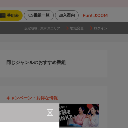
CS番組一覧
加入案内
番組表
地域変更
ログイン
設定地域：
東京 東エリア
同じジャンルのおすすめ番組
キャンペーン・お得な情報