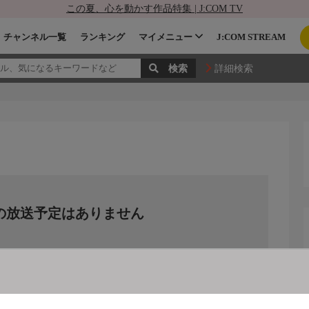
この夏、心を動かす作品特集 | J:COM TV
チャンネル一覧
ランキング
マイメニュー
J:COM STREAM
詳細検索
の放送予定はありません