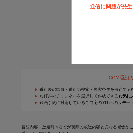
通信に問題が発生しま
J:COM番
番組表の閲覧・番組の検索・検索条件を保存する
お好みのチャンネルを選択して作成できる
お気に
録画予約に対応しているご自宅のSTBへの
リモー
番組内容、放送時間などが実際の放送内容と異なる場合が