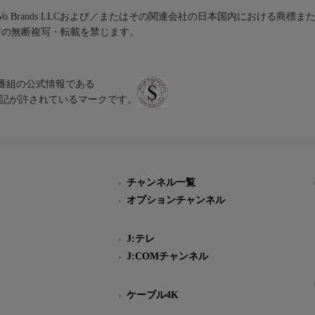
iVo Brands LLCおよび／またはその関連会社の日本国内における商標
材の無断複写・転載を禁じます。
、テレビ番組の公式情報である
スにのみ表記が許されているマークです。
チャンネル一覧
オプションチャンネル
J:テレ
J:COMチャンネル
ケーブル4K