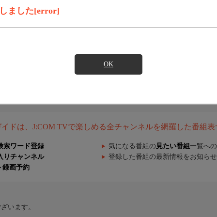
した[error]
OK
組ガイドは、J:COM TVで楽しめる全チャンネルを網羅した番組
検索ワード登録
気になる番組の
見たい番組
一覧への
入りチャンネル
登録した番組の最新情報をお知らせ
ト録画予約
ございます。