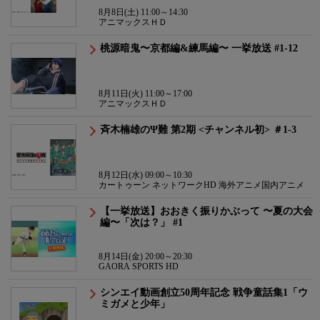
8月8日(土) 11:00～14:30
アニマックスＨＤ
桃源暗鬼〜京都編&練馬編〜 一挙放送 #1-12
8月11日(火) 11:00～17:00
アニマックスＨＤ
斉木楠雄のΨ難 第2期 <チャンネル初> ＃1-3
8月12日(水) 09:00～10:30
カートゥーン ネットワークHD 海外アニメ国内アニメ
【一挙放送】おおきく振りかぶって 〜夏の大会
編〜「次は？」 #1
8月14日(金) 20:00～20:30
GAORA SPORTS HD
シンエイ動画創立50周年記念 戦争童話集1「ウ
ミガメと少年」