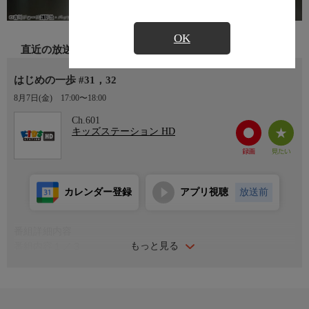
OK
直近の放送
はじめの一歩 #31，32
8月7日(金)
17:00〜18:00
Ch.601
キッズステーション HD
カレンダー登録
アプリ視聴
放送前
番組詳細内容
もっと見る
番組内容１／３
出演:喜安浩平、小山力也、内海賢二、高木渉、藤原啓治、中嶋
聡彦、他
原作:森川ジョージ/制作:2000年
番組内容２／３