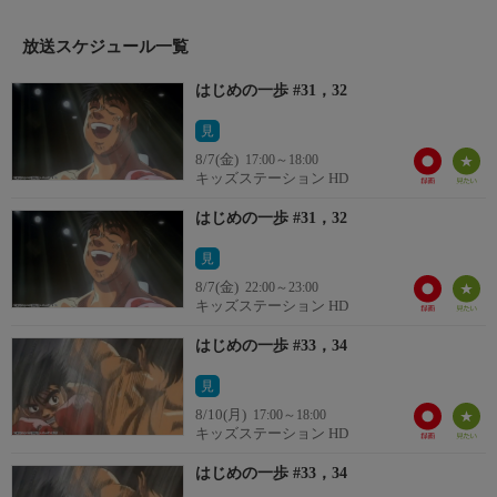
主人公・幕之内一歩は、母親と二人暮らしの高校生。小さい頃か
ら実家の経営する釣り舟屋を手伝う、健気な孝行息子である。や
放送スケジュール一覧
さしい性格だがいじめられやすく、帰宅途中はいつもいじめに合
はじめの一歩 #31，32
う。しかし、ある日偶然通りがかったプロボクサー・鷹村 守に
助けられ、ボクシングの魅力にとりつかれてしまう。日ごろ、
見
「もっと強くなりたい」と願っていた一歩は、ひたすらに努力を
8/7(金)
17:00～18:00
重ね、プロボクサーになってゆく。
キッズステーション HD
番組内容３／３
＃３１「激闘の足跡」＃３２「右を打て！」
はじめの一歩 #31，32
見
8/7(金)
22:00～23:00
キッズステーション HD
はじめの一歩 #33，34
見
8/10(月)
17:00～18:00
キッズステーション HD
はじめの一歩 #33，34