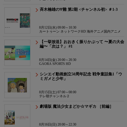
斉木楠雄のΨ難 第2期 <チャンネル初> ＃1-3
8月12日(水) 09:00～10:30
カートゥーン ネットワークHD 海外アニメ国内アニメ
【一挙放送】おおきく振りかぶって 〜夏の大会
編〜「次は？」 #1
8月14日(金) 20:00～20:30
GAORA SPORTS HD
シンエイ動画創立50周年記念 戦争童話集1「ウ
ミガメと少年」
8月15日(土) 07:00～08:00
テレ朝チャンネル２
劇場版 魔法少女まどか☆マギカ ［前編］
8月16日(日) 20:00～22:30