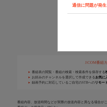
通信に問題が発生しま
J:COM番
番組表の閲覧・番組の検索・検索条件を保存する
お好みのチャンネルを選択して作成できる
お気に
録画予約に対応しているご自宅のSTBへの
リモー
番組内容、放送時間などが実際の放送内容と異なる場合が