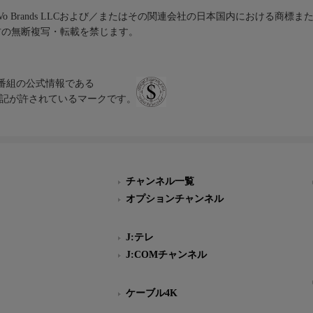
iVo Brands LLCおよび／またはその関連会社の日本国内における商標
材の無断複写・転載を禁じます。
、テレビ番組の公式情報である
スにのみ表記が許されているマークです。
チャンネル一覧
オプションチャンネル
J:テレ
J:COMチャンネル
ケーブル4K