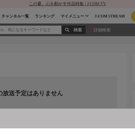
この夏、心を動かす作品特集 | J:COM TV
チャンネル一覧
ランキング
マイメニュー
J:COM STREAM
詳細検索
の放送予定はありません