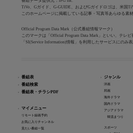
番組データ提供元：IPG Inc.
TiVo、Gガイド、G-GUIDE、およびGガイドロゴは、米国T
このホームページに掲載している記事・写真等あらゆる素
Official Program Data Mark（公式番組情報マーク）
このマークは「Official Program Data Mark」といい
「SI(Service Information)情報」を利用したサービ
番組表
ジャンル
番組検索
洋画
邦画
番組表・チラシPDF
海外ドラマ
国内ドラマ
マイメニュー
アジアドラマ
リモート録画予約
韓流まつり
お気に入りチャンネル
スポーツ
見たい番組一覧