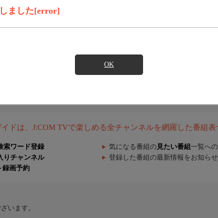
した[error]
OK
組ガイドは、J:COM TVで楽しめる全チャンネルを網羅した番組
検索ワード登録
気になる番組の
見たい番組
一覧への
入りチャンネル
登録した番組の最新情報をお知らせ
ト録画予約
ございます。