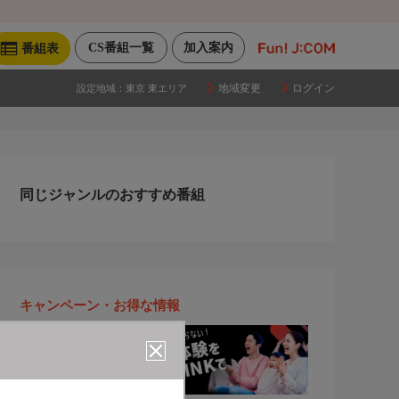
CS番組一覧
加入案内
番組表
地域変更
ログイン
設定地域：
東京 東エリア
同じジャンルのおすすめ番組
キャンペーン・お得な情報