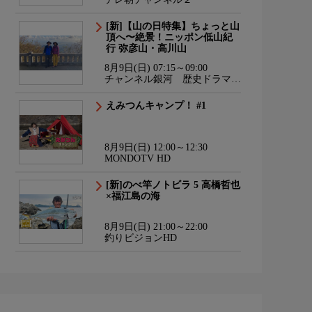
[新]【山の日特集】ちょっと山
頂へ〜絶景！ニッポン低山紀
行 弥彦山・高川山
8月9日(日) 07:15～09:00
チャンネル銀河 歴史ドラマ・
サスペンス・日本のうた
えみつんキャンプ！ #1
8月9日(日) 12:00～12:30
MONDOTV HD
[新]のべ竿ノトビラ 5 高橋哲也
×福江島の海
8月9日(日) 21:00～22:00
釣りビジョンHD