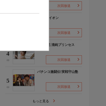
次回放送
(-)
3月のライオン
3
次回放送
(-)
吉田優花 清純プリンセス
4
次回放送
(-)
パチンコ激闘伝!実戦守山塾
5
次回放送
(-)
もっと見る