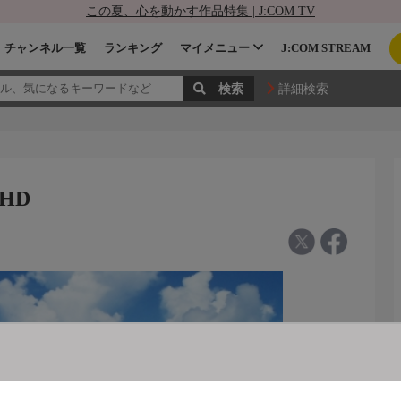
この夏、心を動かす作品特集 | J:COM TV
チャンネル一覧
ランキング
マイメニュー
J:COM STREAM
詳細検索
HD