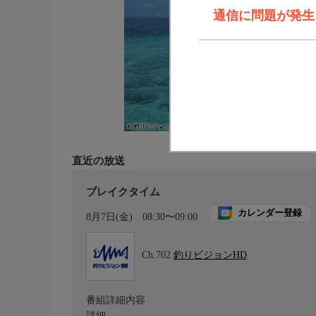
通信に問題が発生しま
直近の放送
ブレイクタイム
カレンダー登録
8月7日(金)
08:30〜09:00
Ch.702
釣りビジョンHD
番組詳細内容
詳細