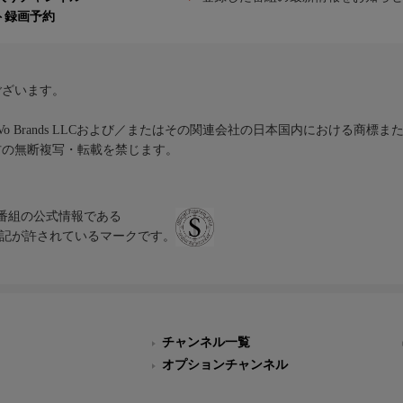
ト録画予約
ございます。
iVo Brands LLCおよび／またはその関連会社の日本国内における商標
材の無断複写・転載を禁じます。
、テレビ番組の公式情報である
スにのみ表記が許されているマークです。
チャンネル一覧
オプションチャンネル