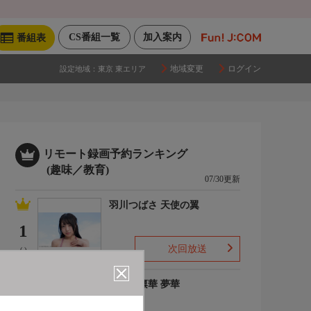
CS番組一覧
加入案内
番組表
地域変更
ログイン
設定地域：
東京 東エリア
リモート録画予約ランキング
(趣味／教育)
07/30更新
羽川つばさ 天使の翼
1
次回放送
(-)
ゆめの凛華 夢華
2