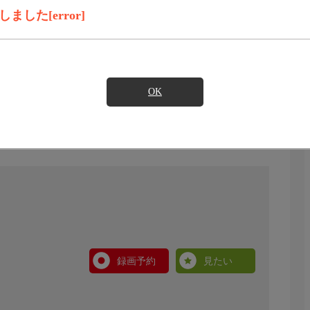
した[error]
OK
録画予約
見たい