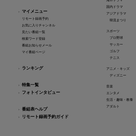
海外ドラマ
国内ドラマ
マイメニュー
アジアドラマ
リモート録画予約
韓流まつり
お気に入りチャンネル
スポーツ
見たい番組一覧
プロ野球
検索ワード登録
サッカー
番組お知らせメール
ゴルフ
マイ番組ページ
テニス
ランキング
アニメ・キッズ
ディズニー
特集一覧
音楽
フォトインタビュー
エンタメ
生活・趣味・教養
アダルト
番組表ヘルプ
リモート録画予約ガイド