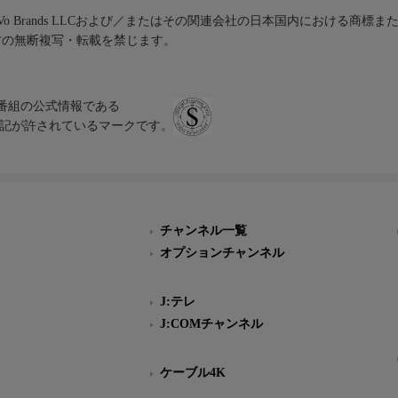
iVo Brands LLCおよび／またはその関連会社の日本国内における商標
材の無断複写・転載を禁じます。
、テレビ番組の公式情報である
スにのみ表記が許されているマークです。
チャンネル一覧
オプションチャンネル
J:テレ
J:COMチャンネル
ケーブル4K