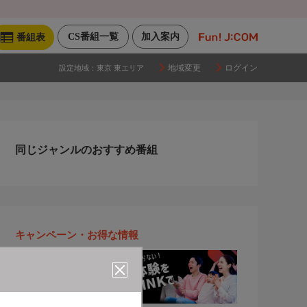
CS番組一覧
加入案内
番組表
地域変更
ログイン
設定地域：
東京 東エリア
同じジャンルのおすすめ番組
キャンペーン・お得な情報