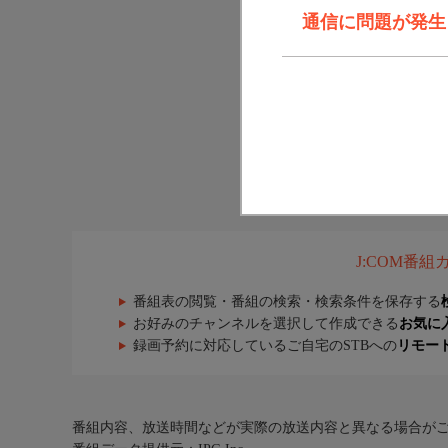
通信に問題が発生しま
J:COM番
番組表の閲覧・番組の検索・検索条件を保存する
お好みのチャンネルを選択して作成できる
お気に
録画予約に対応しているご自宅のSTBへの
リモー
番組内容、放送時間などが実際の放送内容と異なる場合が