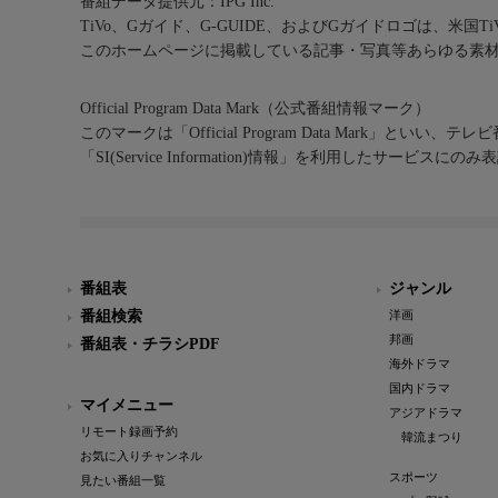
番組データ提供元：IPG Inc.
TiVo、Gガイド、G-GUIDE、およびGガイドロゴは、米国T
このホームページに掲載している記事・写真等あらゆる素
Official Program Data Mark（公式番組情報マーク）
このマークは「Official Program Data Mark」といい
「SI(Service Information)情報」を利用したサービ
番組表
ジャンル
番組検索
洋画
邦画
番組表・チラシPDF
海外ドラマ
国内ドラマ
マイメニュー
アジアドラマ
リモート録画予約
韓流まつり
お気に入りチャンネル
スポーツ
見たい番組一覧