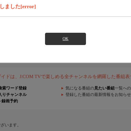
した[error]
OK
組ガイドは、J:COM TVで楽しめる全チャンネルを網羅した番組
検索ワード登録
気になる番組の
見たい番組
一覧への
入りチャンネル
登録した番組の最新情報をお知らせ
ト録画予約
ございます。