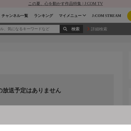
この夏、心を動かす作品特集 | J:COM TV
チャンネル一覧
ランキング
マイメニュー
J:COM STREAM
詳細検索
の放送予定はありません