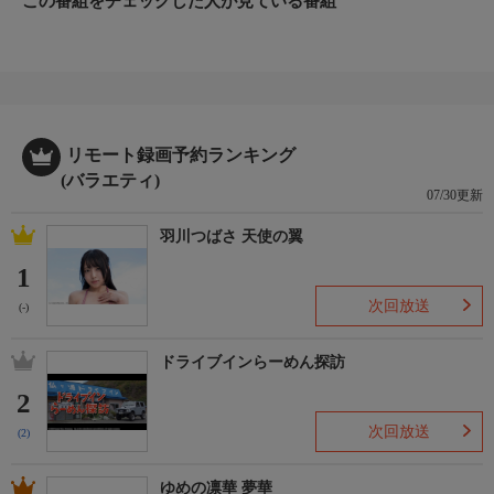
この番組をチェックした人が見ている番組
リモート録画予約ランキング
(バラエティ)
07/30更新
羽川つばさ 天使の翼
1
次回放送
(-)
ドライブインらーめん探訪
2
次回放送
(2)
ゆめの凛華 夢華