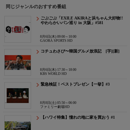
同じジャンルのおすすめ番組
ごぶごぶ「EXILE AKIRAと浜ちゃん大好物!!
やわらかいパン巡り in 大阪」#581
8月6日(木) 09:00～10:00
GAORA SPORTS HD
コチュわさび〜韓国グルメ放浪記 [字][新]
8月6日(木) 17:30～18:00
KBS WORLD HD
緊急検証！ベストプレゼン【一挙】#3
8月8日(土) 05:50～06:00
ファミリー劇場HD
【ハワイ特集】憧れの地に家を買おう #1