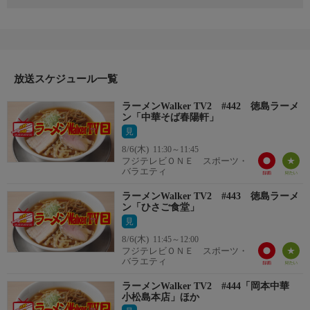
今一番美味しいラーメン、今一番話題のラーメン、これからムー
ブメントを巻き起こすであろうラーメンなどなど、今食べるべき
ラーメン店を徹底的にご紹介！ 「ラーメン愛」溢れる出演者た
ちが、その味や香り、そしてそのラーメンの秘密までをも深く深
く掘りさげてお伝えしていく！
放送スケジュール一覧
ラーメンWalker TV2 #442 徳島ラーメ
ン「中華そば春陽軒」
見
8/6(木)
11:30～11:45
フジテレビＯＮＥ スポーツ・
バラエティ
ラーメンWalker TV2 #443 徳島ラーメ
ン「ひさご食堂」
見
8/6(木)
11:45～12:00
フジテレビＯＮＥ スポーツ・
バラエティ
ラーメンWalker TV2 #444「岡本中華
小松島本店」ほか