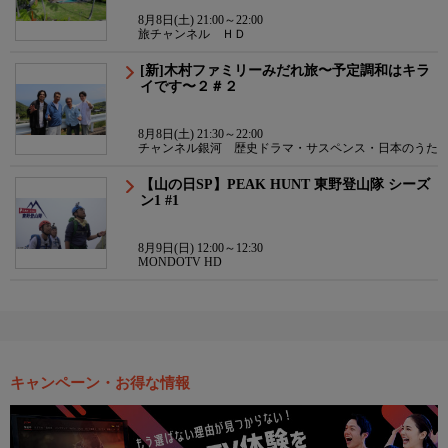
8月8日(土) 21:00～22:00
旅チャンネル ＨＤ
[新]木村ファミリーみだれ旅〜予定調和はキラ
イです〜２＃２
8月8日(土) 21:30～22:00
チャンネル銀河 歴史ドラマ・サスペンス・日本のうた
【山の日SP】PEAK HUNT 東野登山隊 シーズ
ン1 #1
8月9日(日) 12:00～12:30
MONDOTV HD
キャンペーン・お得な情報