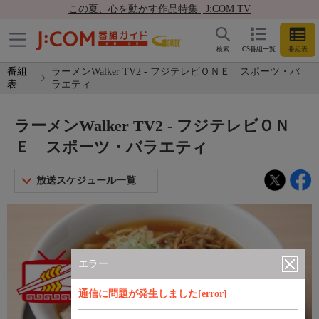
この夏、心を動かす作品特集 | J:COM TV
検索
CS番組一覧
番組表
番組
ラーメンWalker TV2 - フジテレビＯＮＥ スポーツ・バ
表
ラエティ
ラーメンWalker TV2 - フジテレビＯＮ
Ｅ スポーツ・バラエティ
放送スケジュール一覧
エラー
通信に問題が発生しました[error]