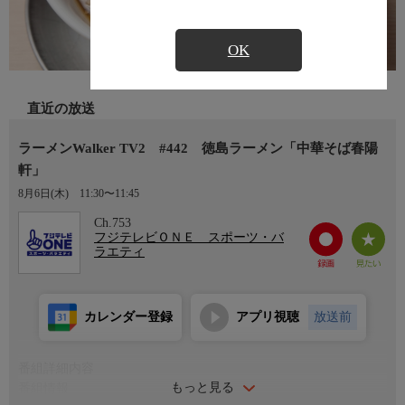
OK
直近の放送
ラーメンWalker TV2 #442 徳島ラーメン「中華そば春陽
軒」
8月6日(木)
11:30〜11:45
Ch.753
フジテレビＯＮＥ スポーツ・バ
ラエティ
カレンダー登録
アプリ視聴
放送前
番組詳細内容
もっと見る
番組情報