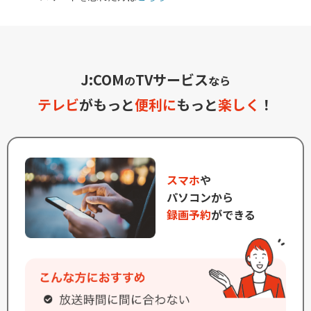
J:COM
TVサービス
の
なら
テレビ
がもっと
便利に
もっと
楽しく
！
スマホ
や
パソコンから
録画予約
ができる