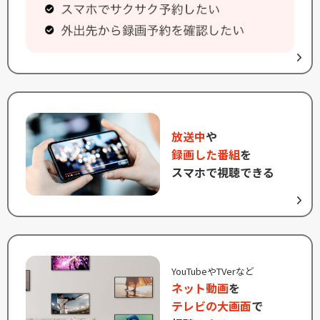
放送中
や
録画した番組
を
スマホで視聴できる
YouTubeやTVerなど
ネット動画
を
テレビの大画面
で