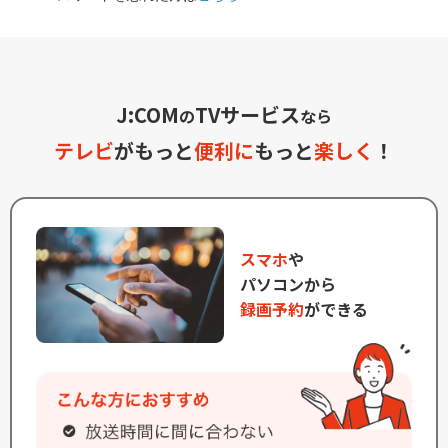
J:COM
TVサービス
の
なら
テレビ
がもっと
便利に
もっと
楽しく
！
スマホ
や
パソコンから
録画予約
ができる