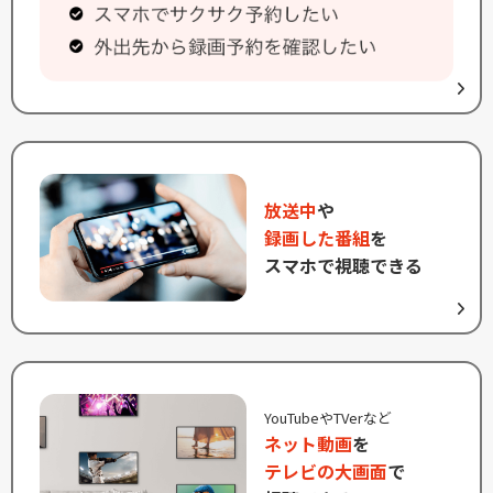
放送中
や
録画した番組
を
スマホで視聴できる
YouTubeやTVerなど
ネット動画
を
テレビの大画面
で