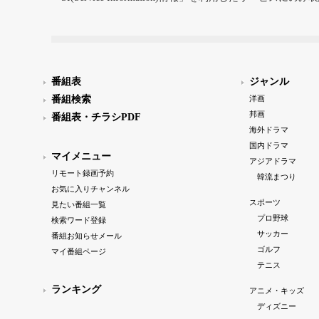
番組表
ジャンル
番組検索
洋画
邦画
番組表・チラシPDF
海外ドラマ
国内ドラマ
マイメニュー
アジアドラマ
リモート録画予約
韓流まつり
お気に入りチャンネル
スポーツ
見たい番組一覧
プロ野球
検索ワード登録
サッカー
番組お知らせメール
ゴルフ
マイ番組ページ
テニス
ランキング
アニメ・キッズ
ディズニー