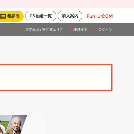
CS番組一覧
加入案内
番組表
地域変更
ログイン
設定地域：
東京 東エリア