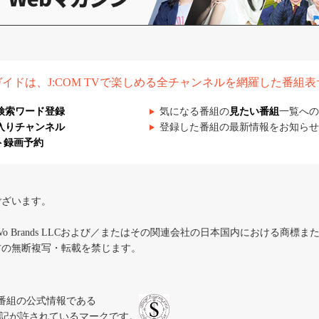
組ガイドは、J:COM TVで楽しめる全チャンネルを網羅した番組
検索ワード登録
気になる番組の
見たい番組
一覧への
入りチャンネル
登録した番組の最新情報をお知らせ
ト録画予約
ございます。
iVo Brands LLCおよび／またはその関連会社の日本国内における商標
材の無断複写・転載を禁じます。
、テレビ番組の公式情報である
スにのみ表記が許されているマークです。