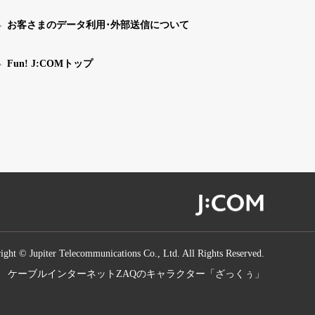
お客さまのデータ利用･外部送信について
Fun! J:COMトップ
ight © Jupiter Telecommunications Co., Ltd. All Rights Reserved.
ケーブルインターネットZAQのキャラクター「ざっくぅ」