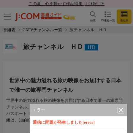
この夏、心を動かす作品特集 | J:COM TV
検索
CS番組一覧
番組表
番組表
CATVチャンネル一覧
旅チャンネル ＨＤ
旅チャンネル ＨＤ
HD
世界中の魅力溢れる旅の映像をお届けする日本
で唯一の旅専門チャンネル
世界中の魅力溢れる旅の映像をお届けする日本で唯一の旅専門
チャンネル。旅チャンネルは、夢に描いていた楽しい場所への
エラー
パスポート！海外・温泉・紀行・情報など多彩なジャンルの番
組は、知的好奇心を満たし、心を癒すひと時をご提供します。
通信に問題が発生しました[error]