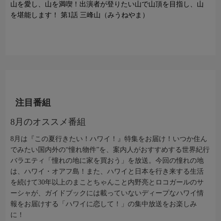
山を愛し、山を満喫！出演者が登りたい山で山頂を目指し、山
を堪能します！ 第1話 三峰山（みうねやま）
注目番組
8月のオススメ番組
8月は『この夏行きたい！ハワイ！』特集をお届け！いつか住ん
でみたい国内外の“憧れ物件”を、案内人がおすすめする世界紀行
バラエティ「憧れの地に家を買おう」を放送。今回の憧れの地
は、ハワイ・オアフ島！また、ハワイと日本を行き来する生活
を続けて30年以上のまことちゃんこと内野亮とロコガールのサ
ーシャが、ガイドブックには載っていないディープなハワイ情
報をお届けする「ハワイに恋して！」の集中放送をお楽しみ
に！