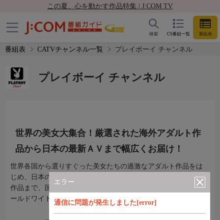
この夏、心を動かす作品特集 | J:COM TV
検索
CS番組一覧
番組表
番組表
CATVチャンネル一覧
プレイボーイ チャンネル
プレイボーイ チャンネル
世界の美女大集合！厳選された海外アダルト作
品から日本の最新ＡＶまで幅広くお届け！
世界各国から選りすぐった美女たちの過激なアダルト作品をは
じめ、日本の最新ＡＶアイドル、本格ドラマ、マニア向け企画
エラー
作品まで、国内外の幅広いジャンルの中からイチ押し作品をワ
ールドワイドにお届けするセクシーチャンネルの決定版！
通信に問題が発生しました[error]