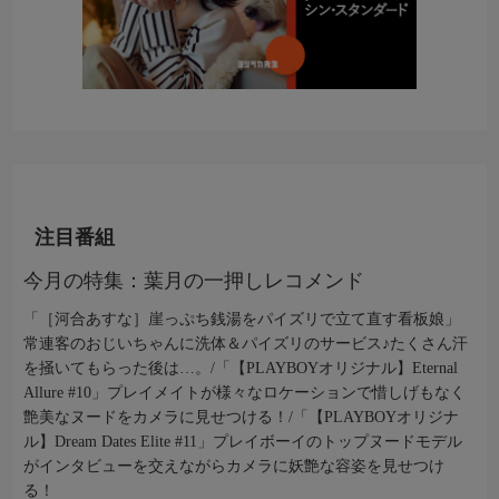
注目番組
今月の特集：葉月の一押しレコメンド
「［河合あすな］崖っぷち銭湯をパイズリで立て直す看板娘」
常連客のおじいちゃんに洗体＆パイズリのサービス♪たくさん汗
を掻いてもらった後は…。/「【PLAYBOYオリジナル】Eternal
Allure #10」プレイメイトが様々なロケーションで惜しげもなく
艶美なヌードをカメラに見せつける！/「【PLAYBOYオリジナ
ル】Dream Dates Elite #11」プレイボーイのトップヌードモデル
がインタビューを交えながらカメラに妖艶な容姿を見せつけ
る！