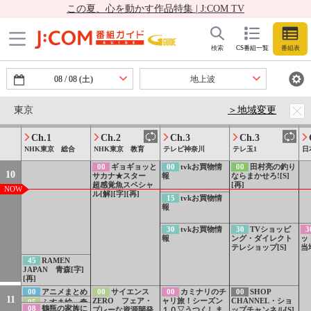
がみよかがみ」
この夏、心を動かす作品特集 | J:COM TV
「自動ストロー」
[二][字]
00
アニメ おし
00
LOVEかわさ
00
ＴＶショッピ
09
検索
CS番組一覧
番組表
りたんてい（104）
き▽まだ知らぬ川
ング・新甲賀漢方
ププッ ワンコロ
崎の世界 〜カワサ
テレビショッピン
しょくどう グル
キトリビア〜
グ[S]
15
有村劇場
メじけんぼ[字][デ]
08
/
08
(土)
地上波
3.0▽トイ・ストー
20
アイラブみ
リー5
ー くすぐられる
2
のが、じつはキラ
車
30
ミニアニメ
30
いい伊豆みつ
30
中澤卓也と
東京
＞地域変更
イ？[字]
の
ねずみくんのチョ
けた▽海風と珈琲
ANTONIOの
35
ゴー！ゴー！
の
ッキ「ねずみくん
の香り漂うほっと
SATURDAY
キッチン戦隊クッ
ム
だーれだ？」
一息旅
MUSIC[S]
クルン「キッチ
45
さわやかショ
Ch.1
Ch.2
Ch.3
Ch.3
バ
ュ・キッチンウエ
ッピング・ダイレ
NHK東京 総合
NHK東京 教育
テレビ神奈川
テレ玉1
日
ア」[字][デ]
クトテレショップ
[S]
00
ギョギョッと
00
tvkお買物情
00
田村亮の釣り
10
サカナ★スター
報
ならまかせろ![S]
超感覚魚スペシャ
[再]
NOW
ル[解][字][再]
15
tvkお買物情
報
30
tvkお買物情
30
TVショッピ
3
報
ング・ダイレクト
ッ
テレショップ[S]
当
45
RAMEN
JAPAN 青森[字]
[再]
00
アニメまとめ
00
サイエンス
00
カミナリのチ
00
SHOP
11
PR 放送中！注目
ZERO フェア・
ャリ旅！シーズン
CHANNEL・ショ
05
ふすま絵 奇
08
鶴瓶の家族に
の3番組ほか[字]
プレーな資源開発
１０▽うつくしま
ップチャンネル[S]
跡の再会[字]