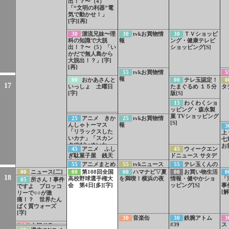
出！？〜（4）
「“文明の利器”電
気で動かせ！」
[字][再]
30
漂流兄妹〜理
30
tvkお買物情
30
ＴＶショッピ
科の知識で大脱
報
ング・健康テレビ
出！？〜（5）「い
ショッピング[S]
かだで無人島から
大脱出！？」[字]
[再]
55
tvkお買物情
5
報
00
おかあさんと
00
テレ玉認定！
0
17
いっしょ 土曜日
たまぐるめ １５分
タ
[字]
版[S]
15
わくわくショ
ッピング・森永製
菓 TVショッピング
24
あおきいろ
25
アニメ きか
25
tvkお買物情
[S]
プレイ＆リラック
んしゃトーマス
報
3
ス 深呼吸でリラ
「リラックスした
上
ックス 虹の呼吸
いカナ」「スカン
七
[字]
クでだいめいわ
お
45
アニメ ふし
45
ウィークエン
く」[二][字]
ぎ駄菓子屋 銭天
ドニュース サタデ
堂「六条教授の新
ー[S]
55
アニメまとめ
55
tvkニュース
55
テレ玉くんの
発明」[字]
PR 放送中！注目
うた[S]
00
ニュース[二]
00
第108回全国
00
ハマナビ▽夏
00
お買い物生活
0
18
の3番組ほか[字]
[字]
高校野球選手権大
を満喫！横浜の夜
情報・健やかショ
「
05
所さん！事件
会 第4日[多][字]
ッピング[S]
事
ですよ ブロッコ
[解
リーで○○が激
痛！？ 世界たん
ぱく質ウォーズ
[字]
30
音楽缶
30
鉄腕アトム
3
#39
ス
35
大河ドラマ
37
銭形平次PR