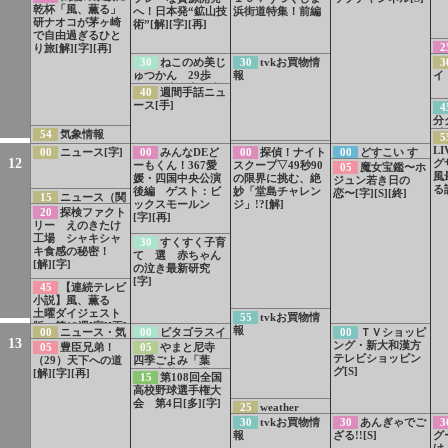
乾杯「風、薫る」
[再]
へ！日本発“鉱山技
浜街道特集！前編
研ナオコが茅ヶ崎
術”[解][字][再]
で自由過ぎるひと
2
り旅[解][字][再]
パ
30
ねこのめ美じ
30
tvkお買物情
3
に
ゅつかん 29歩
報
イ
「
め 放浪画家・山
40
週間手話ニュ
ル
下清はどうして旅
ース[手]
4
大
してたの？[字]
分
[
54
気象情報
5
59
weather
L
00
ニュース[字]
00
みんなDEど
00
探偵！ナイト
00
どすこい す
12
report
グ
ーもくん！367愛
スクープ▽49秒90
しずもう[S][再]
05
魔女宝鑑〜ホ
風
媛・四国中央公演
の限界に挑む、絶
ジュン若き日の
る
後編 ゲスト：ビ
妙「堂島チャレン
恋〜[字][S][終]
15
ニュース（関
ックスモールン
ジ」!?[解]
東甲信越）[字]
20
探検ファクト
[字][再]
リー えのきたけ
工場 シャキシャ
30
すくすく子育
キ食感の秘密！
て 選 赤ちゃん
[解][字]
の泣き最新研究
[字]
45
【連続テレビ
小説】風、薫る
土曜ダイジェスト
55
tvkお買物情
版 第19週[字][再]
報
00
ニュース・気
00
ピタゴラスイ
00
ＴＶショッピ
13
象情報[字]
ッチ ミニ▽くね
ング・新大和漢方
05
豊臣兄弟！
05
やまと尼寺
くね人まちがいさ
テレビショッピン
（29）天下への道
四季ごよみ「葉
がし▽きょうのス
グ[S]
[解][字][再]
月 立秋・処暑」
15
第108回全国
レスレ[字]
[字]
高校野球選手権大
会 第4日[多][字]
25
weather
report
30
tvkお買物情
30
あんぎゃでご
3
報
ざる!![S]
グ
け