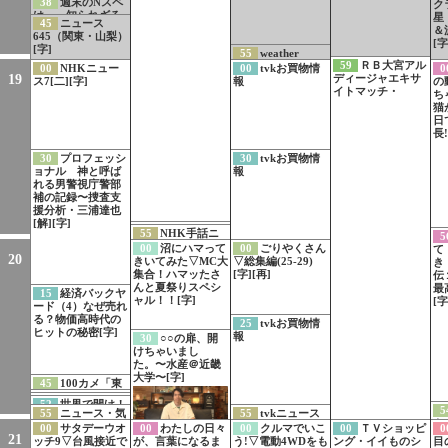
38
週末のNスペ
ク
「豊臣兄弟！」2分
は… 知られざる
星
ダイジェスト
45
ニュース
核危機 ハルペリ
＆
（29）[字]
645（関東・山梨）
ン文書の警告[字]
[字
[字]
55
weather
59
ＲＢ大宮アル
report▽カタマリ
00
NHKニュー
00
tvkお買物情
0
19
ディージャエキサ
オリジナルライ
ス7[二][字]
報
の
イトマッチ・
ブ・未完成の部屋/
ち
アマイワナ
猫
日
長!
30
プロフェッシ
30
tvkお買物情
ョナル 神と呼ば
報
れる男警視庁警部
補の記録〜捜査支
援分析・三浦達也
[解][字]
54
サブチャンネ
55
NHK手話ニ
5
ル切り替え方法の
ュース[手]
00
沼にハマって
00
ごりやくさん
て
ご案内
20
きいてみた▽MC大
▽総集編(25-29)
き
集合！ハマッたさ
[字][再]
伝
んと夏祭りスペシ
最
15
経済バックヤ
ャル！！[字]
[字
ード（4）なぜ売れ
る？物価高時代の
25
tvkお買物情
ヒットの秘密[字]
報
30
○○の扉、開
けちゃいまし
た。〜水産＠近畿
大学〜[字]
45
100カメ「東
海道新幹線」制作
50
LIFE！夏 1
51
所さん！事件
52
世界で開け！
舞台裏[字]
5
分PR 久保史緒里
55
ニュース・気
55
tvkニュース
ですよ 夏休み
ひみつのドアー
キ
初登場！豪華キャ
象情報（関東甲信
SP 1分PR
00
サタデーウオ
00
わたしの日々
00
クルマでいこ
00
ＴＶショッピ
0
ズ スペイン特集
究
スト集結！
21
越）[字]
ッチ9▽台風接近で
が、言葉になるま
う!▽電動4WDをも
ング・イイものシ
目
の見どころ一挙公