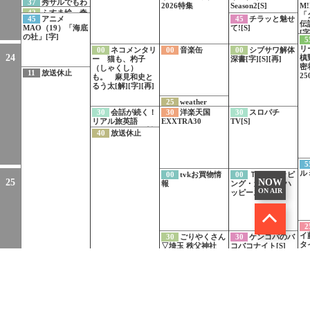
「手塚治虫の戦
37
秀サルでもわ
初登場！豪華キャ
2026特集
Season2[S]
M
争」PR 8月12日
かる 豊臣兄
42
ふすま絵 奇
スト集結！
「
夜10時から放送
45
アニメ
45
チラッと魅せ
弟！ なんで豊臣
跡の再会[字]
伝
[字]
MAO（19）「海底
て![S]
兄弟は柴田勝家と
[字
の社」[字]
戦ったの？[字]
5
リ
00
ネコメンタリ
00
音楽缶
00
シブサワ解体
24
槙
ー 猫も、杓子
深書[字][S][再]
密
（しゃくし）
11
放送休止
2
も。 麻見和史と
るう太[解][字][再]
25
weather
report
30
会話が続く！
30
洋楽天国
30
スロパチ
リアル旅英語
EXXTRA30
TV[S]
（51）メキシコ料
40
放送休止
理店「料理につい
て聞く」
5
ル
00
tvkお買物情
00
ＴＶショッピ
25
NOW
報
ング・ガールズハ
ON AIR
ッピースタイル
2
イ
30
ごりやくさん
30
ケンコバのバ
タ
▽埼玉 秩父神社
コバコナイト[S]
フ
[字][再]
ン
55
weather
report
00
白黒アンジャ
26
ッシュ▽「リニ