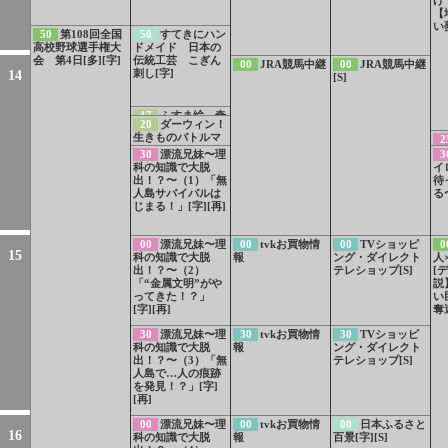
【
い
50
第108回全国
50
すてきにハン
高校野球選手権大
ドメイド 日本の
会 第4日[多][字]
伝統工芸 こぎん
00
JRA競馬中継
00
JRA競馬中継
刺し[字]
14
[S]
17
ふすま絵 奇
20
ダーウィン！
跡の再会[字]
生きものバトルマ
2
スターズ ぷりぷ
コ
30
漂流兄妹〜理
3
りプリティ！？お
伝
科の知識で大脱
イ
しり対決[字]
K
出！？〜（1）「無
待
て
人島サバイバルは
る
じまる！」[字][再]
00
漂流兄妹〜理
00
tvkお買物情
00
TVショッピ
0
15
科の知識で大脱
報
ング・ダイレクト
人
出！？〜（2）
テレショップ[S]
[
「“金属文明”がや
説
ってきた！？」
い
[字][再]
奪
30
漂流兄妹〜理
30
tvkお買物情
30
TVショッピ
科の知識で大脱
報
ング・ダイレクト
出！？〜（3）「無
テレショップ[S]
人島で…人の痕跡
を発見！？」[字]
[再]
00
漂流兄妹〜理
00
tvkお買物情
00
日本ふるさと
16
科の知識で大脱
報
百景[字][S]