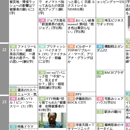
被災地・帰省ラッ
で オノマトペ知
っと楽しく 日産 エ
ョッピングゥ〜![S]
[
開
シュへの影響は▽
ってあなたの言語
クストレイル
太
被爆者の願い[二]
化力アップ！[解]
NISMO[再]
経
[字]
[字]
る
30
ジョブ大進化
30
おいしい給食
30
埼玉ビジネス
「鉄道業界の改札
season3 第8話「焼
ウオッチ[S]
ジョブ」[字][再]
き色は裏切らな
い」[字][再]
5
[字
00
ファミリーヒ
00
ブリティッシ
00
ビルボード
00
機動戦士ガン
0
22
ストリー 錦鯉・
ュ・ベイクオフ
TOP40▽ブルー
ダムZZ
ne
長谷川雅紀 〜遅
6（19）ファイナル
ノ・マーズ、アリ
言
咲きの息子へ 母
ラウンド・前編
アナ・グランデほ
発
の思い〜[解][字]
[二][字]
か
緯
30
toi−toi▽パニ
30
BACHプラザ
ック症「“不安”っ
[S]
て、言えます
か？」語り・稲垣
47
特集ドラマ
吾郎[解][字][再]
48
しあわせは食
50
週末のNスペ
「手塚治虫の戦
べて寝て待て〜早
5
は… 知られざる
55
ニュース・気
55
PPV
争」PR
春の養生編〜事前
ス
核危機 ハルペリ
象情報[字]
00
お笑いバト
00
ETV特集“切
00
伊藤政則の
00
宅飲みシェア
0
PR[字]
佳
ン文書の警告[字]
23
ル！ピン・ツー・
り捨てられた”被爆
ROCK CITY
ハウス[字][S]
イ
スリー（3）[字]
者 在韓被爆者の
ん
81年[字]
底
15
駅弁の噺[S]
で
再
30
LIFE！夏 1
30
洋楽天国＋▽
30
篠崎彩奈のマ
3
31
100カメ「東
32
特集ドラマ
分PR 久保史緒里
サマーソニック
ネータイム
ヒ
海道新幹線」PR