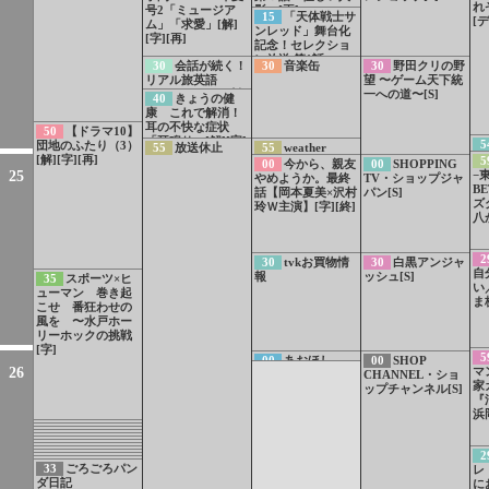
れ
号2「ミュージア
影」[再]
15
「天体戦士サ
[デ
ム」「求愛」[解]
ンレッド」舞台化
[字][再]
記念！セレクショ
ン放送 第1話
30
会話が続く！
30
音楽缶
30
野田クリの野
『FIGHT.01』
リアル旅英語
望 〜ゲーム天下統
（49）メキシコ料
一への道〜[S]
40
きょうの健
理店「ハッピーア
康 これで解消！
ワーについて聞
耳の不快な症状
50
【ドラマ10】
く」
「耳鳴り」[解][字]
5
団地のふたり（3）
55
放送休止
55
weather
[再]
[解][字][再]
5
report
00
今から、親友
00
SHOPPING
25
−
やめようか。最終
TV・ショップジャ
B
話【岡本夏美×沢村
パン[S]
ズ
玲Ｗ主演】[字][終]
八
2
30
tvkお買物情
30
白黒アンジャ
自
報
ッシュ[S]
35
スポーツ×ヒ
い
ューマン 巻き起
ま
こせ 番狂わせの
風を 〜水戸ホー
リーホックの挑戦
[字]
5
00
あおほし
00
SHOP
26
マ
CHANNEL・ショ
家
ップチャンネル[S]
『
浜
21
連続テレビ小
22
銭形平次PR
23
命を守る 防
24
命を守る 防
25
命を守る 防
説「ひよっこ」再
26
被災された方
27
被災された方
災ポイント 断水
28
被災された方
災ポイント 車中
29
被災された方
2
災ポイント 停電
放送PR
30
被災された方
へ〜今すぐやって
31
被災された方
へ〜今すぐやって
したらトイレは流
32
被災された方
へ〜今すぐやって
泊にひそむ危険
33
ごろごろパン
へ〜今すぐやって
レ
したら ペットボ
へ〜今すぐやって
ほしい健康維持の
へ〜今すぐやって
ほしい健康維持の
さない 携帯トイ
へ〜今すぐやって
ほしい健康維持の
エコノミークラス
ダ日記
ほしい健康維持の
に
トルランタン[字]
ほしい健康維持の
重要ワザ[字]