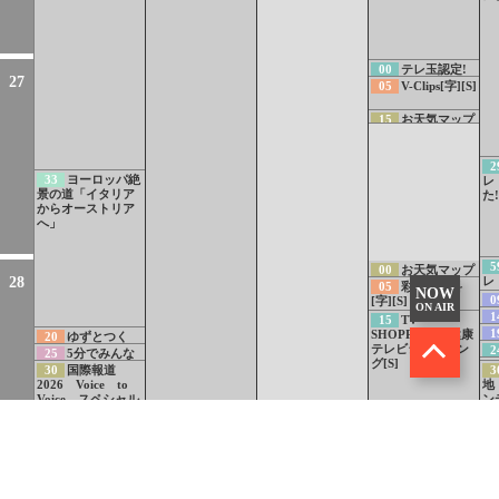
ほしい健康維持の
重要ワザ[字]
レの使用を[字]
ほしい健康維持の
重要ワザ[字]
症候群に注意[字]
重要ワザ[字]
重要ワザ[字]
重要ワザ[字]
重要ワザ[字]
00
テレ玉認定!
27
たまぐるめ[S]
05
V-Clips[字][S]
15
お天気マップ
4[S]
2
33
ヨーロッパ絶
レ
景の道「イタリア
た
からオーストリア
へ」
5
00
お天気マップ
28
レ
[S]
05
彩の国百科
NOW
0
[字][S]
ON AIR
『
1
15
TV
物
ル
1
SHOPPING・健康
20
ゆずとつく
解
演
テレビショッピン
2
る 未来へつなぐ
25
5分でみんな
ク
グ[S]
金
うた NHK東日本
2
の手話（9）食べ
30
国際報道
3
想い
SW
大震災15年 震災
ろ
物・飲み物[字][手]
2026 Voice to
地
Re
伝承ソング「幾
Voice スペシャル
ン
重」
る
45
四季 彩の国
紀行 〜推薦曲篇〜
[S]
59
朝の周波数カ
ード