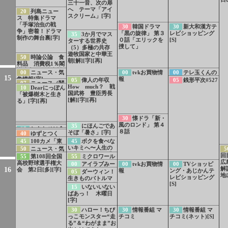
三十一音、次の扉
へ テーマ「アイ
20
列島ニュー
スクリーム」[字]
ス 特集ドラマ
「手塚治虫の戦
30
韓国ドラマ
30
新大和漢方テ
争」密着！ドラマ
「黒の旋律」 第３
レビショッピング
35
3か月でマス
制作の舞台裏[字]
０話「エリックを
[S]
ターする世界史
捜して」
（5）多極の共存
遊牧国家と中華王
50
時論公論 食
朝[解][字][再]
料品 消費税1％閣
議決定 政治決断
00
ニュース・気
00
tvkお買物情
00
テレ玉くんの
に注がれる視線
15
象情報[字]
報
うた[S]
05
偉人の年収
05
銭形平次#527
07
ニュース（関
[字][再]
How much？ 戦
10
Dearにっぽん
東甲信越）[字]
国武将 豊臣秀長
「被爆樹木と生き
[解][字][再]
る」[字][再]
30
懐ドラ「新・
風のロンド」 第４
35
NHKスペシ
35
にほんごであ
36
LIFE！夏 1
37
しあわせは食
８話
39
NHK夏の音
ャルPR 無言の証
そぼ「暑さ」[字]
40
ゆずとつく
分PR 久保史緒里
べて寝て待て〜早
楽祭 うたであえ
言者 原爆ドーム
[デ]
る 未来へつなぐ
初登場！豪華キャ
45
100カメ「東
45
ボクを食べな
春の養生編〜事前
たら 2026 北川
が背負う“戦争”
うた NHK東日本
スト集結！
海道新幹線」制作
いキミへ〜人生の
PR[字]
50
ニュース・気
5
景子インタビュー
大震災15年 震災
舞台裏[字]
食敵〜 須田亜香
象情報[字]
回
55
第108回全国
55
ミクロワール
＆メッセージ募集
伝承ソング「幾
里 VS グレープ
広
高校野球選手権大
ド「針で攻撃 イ
00
アイラブみー
00
tvkお買物情
00
TVショッピ
重」
フルーツ[字]
解
16
会 第2日[多][字]
ソギンチャク」
PR[字]
報
ング・あじかんテ
05
ダーウィン！
地
[字]
レビショッピング
生きものバトルマ
[S]
スターズ「とびだ
15
いないいない
せ！ロケットジャ
ばあっ！ 木曜日
ンプ対決」[字]
[字]
30
ハロー！ちび
30
情報番組 マ
30
情報番組 マ
っこモンスター“走
チコミ
チコミ(ネット)[S]
る”＆“わがまま”お