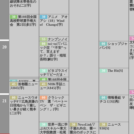
線状降水帯発生の
題
おそれ[二][字]
襲
密
30
第108回全国
30
アニメ アオ
高校野球選手権大
アシ（18）Wind
会 第2日[多][字]
of Change[字]
5
55
ナンブンノイ
文
チ（22）1800分の
00
toi−toi▽パニ
00
ショップジャ
コ
20
1のヒトって？登山
ック症「“不安”っ
パン[S]
ま
で遭難した人[字]
て、言えます
気
か？」語り・稲垣
[字
吾郎[解][字]
30
ピタゴラスイ
30
The Hit[S]
ッチ▽ビーだま・
ビーすけ VS 黒
40
100カメ「東
40
第108回全国
41
世界で開け！
42
＃NHK 夏
玉軍スペシャル
44
サブチャンネ
海道新幹線」PR
高校野球選手権大
45
首都圏ニュー
45
NHK手話ニ
ひみつのドアー
のおすすめ番組
[字]
ル切り替え方法の
会 第2日[多][字]
ス845[字]
ュース845[手]
ズ スペイン特集
ご案内
の見どころ一挙公
5
開
ッ
00
ニュースウオ
00
クラシック
00
情報番組 マ
田
21
ッチ9▽広島原爆の
TV 選「ベートー
チコミ[S][再]
友
日現地から▽厳し
ベン ザ・ビギニ
嘩勃
い暑さが続く熊本
ング！」[字]
[二][字]
30
世界一流に学
30
NewsLink▽
30
ニュース
ぶAIスキル〜東大
子連れ外出、畳一
930[S]
大学院教授・松尾
畳分のボックスに