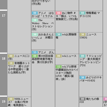
出かけできない
[字][再]
00
アニメ はな
00
ねこ物件 ＃
00
情報番組 マ
17
かっぱ「ミラクル
９「猫は、いつも
チコミ[S]
ウーマンはだれ
冒険家だ」[字][再]
10
The
だ！」「歌ってモ
Wakey Show ベ
ンシロー」[字][デ]
ストセレクション
[字]
30
おかあさんと
30
tvkお買物情
30
ニュース
いっしょ 木曜日
報
530[S]
[字]
54
あおきいろ
55
アニメ ざん
カッパは知ってい
ねんないきもの事
00
ニュース[二]
00
第108回全国
00
tvkニュース
00
ＴＶショッピ
る 海遊びでのキ
18
典[字]
[字]
高校野球選手権大
ング・新大和漢方
ケン
会 第2日[多][字]
テレビショッピン
10
首都圏ネット
グ[S]
ワーク 盛り上が
15
tvkプロ野球
る中野盆踊り！新
中継横浜DeNAベイ
たな挑戦も[字]
スターズ熱烈
LIVE「横浜×阪
30
みどりのマキ
神」[多]
バオー#14[S]
00
NHKニュー
00
俺たちの祭
0
19
ス7 台風13号沖
#10
[
縄・奄美接近へ
Ｓ