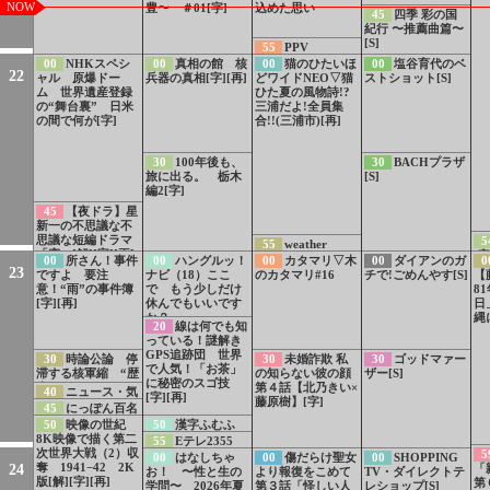
NOW
豊〜 ＃01[字]
込めた思い
45
四季 彩の国
紀行 〜推薦曲篇〜
[S]
55
PPV
00
NHKスペシ
00
真相の館 核
00
猫のひたいほ
00
塩谷育代のベ
22
ャル 原爆ドー
兵器の真相[字][再]
どワイドNEO▽猫
ストショット[S]
ム 世界遺産登録
ひた夏の風物詩!?
の“舞台裏” 日米
三浦だよ!全員集
の間で何が[字]
合!!(三浦市)[再]
30
100年後も、
30
BACHプラザ
旅に出る。 栃木
[S]
編2[字]
45
【夜ドラ】星
新一の不思議な不
思議な短編ドラマ
5
55
weather
「窓」[解][字][再]
[
report
00
所さん！事件
00
ハングルッ！
00
カタマリ▽木
00
ダイアンのガ
0
新
23
ですよ 要注
ナビ（18）ここ
のカタマリ#16
チで!ごめんやす[S]
【
ュ
意！“雨”の事件簿
で もう少しだけ
8
わ
[字][再]
休んでもいいです
日
か？
縄
20
線は何でも知
っている！謎解き
GPS追跡団 世界
30
時論公論 停
30
未婚詐欺 私
30
ゴッドマァー
で人気！「お茶」
滞する核軍縮 “歴
の知らない彼の顔
ザー[S]
に秘密のスゴ技
史修正”にさらされ
第４話【北乃きい×
40
ニュース・気
[字][再]
る被爆の実相[字]
藤原樹】[字]
象情報[字]
45
にっぽん百名
山ミニ
50
映像の世紀
50
漢字ふむふ
5min「夏 丹沢
8K映像で描く第二
む とんだ恥をか
55
Eテレ2355
山」[字]
次世界大戦（2）収
いた愛人[字]
5
木曜日[字]
00
はなしちゃ
00
傷だらけ聖女
00
SHOPPING
奪 1941−42 2K
24
「
お！ 〜性と生の
より報復をこめて
TV・ダイレクトテ
版[解][字][再]
第
学問〜 2026年夏
第３話「怪しい人
レショップ[S]