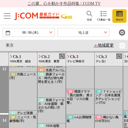
4
この夏、心を動かす作品特集 | J:COM TV
[字][再]
分
50
ミミクリーズ
[
54
気象情報
「えだわかれをつ
55
ニュース
5
ら
くろう」[解][字]
59
weather
1155[S]
ス
00
ニュース[字]
00
きょうの健
00
猫のひたいほ
00
猫のひたいほ
12
report▽カタマリ
品
康 みんなの「知
どワイドNEO▽猫
どワイド NEO[S]
検索
CS番組一覧
番組表
オリジナルライ
ル
りたい！」「尿の
ひた夏の風物詩!?
ブ・未完成の部屋/
付
トラブル」[解][字]
三浦だよ!全員集
15
おとな時間研
アマイワナ
[デ
[再]
合!!(三浦市)
究所 小さな幸せ
08
/
06
(木)
地上波
運ぶハーブ[解][字]
25
ニュース（関
[再]
東）[字]
30
【連続テレビ
30
如懿伝〜紫禁
小説】ひよっこ
城に散る宿命の王
東京
＞地域変更
（4）「お父ちゃん
妃〜#49[字][S]
が帰ってくる！」
45
【連続テレビ
[解][字]
Ch.1
Ch.2
Ch.3
Ch.3
小説】風、薫る
（94）第19週「黎
NHK東京 総合
NHK東京 教育
テレビ神奈川
テレ玉1
日
明（れいめい）の
00
ニュース[字]
00
NHK手話ニ
翼」[解][字][再]
13
ュース[手]
05
名曲アルバム
「サウンド・オ
10
列島ニュース
10
囲碁フォーカ
ブ・ミュージッ
[字]
ス 時代が持ち時
ク」から リチャ
間を変える！[字]
ード・ロジャーズ
作曲
30
韓国ドラマ
30
ＴＶショッピ
「黒の旋律」 第２
ング・日本生薬漢
９話「ジスの復
方テレビショッピ
40
将棋フォーカ
讐」
ング[S]
ス AI全盛期 棋
士たちの戦い方
[字]
55
テレビ体操
5
[字]
風
00
ニュース・気
00
tvkお買物情
00
鳴かない鳥
14
お
象情報[字]
報
#34[字][S]
は
10
NHK短歌
日