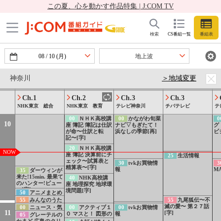
アマイワナ
すって」
し・ぐうたらちん
この夏、心を動かす作品特集 | J:COM TV
45
ミニアニメ
たらスペシャル」
チキップダンサー
50
てれび絵本
[字][デ]
ズ「バンズ パティ
なんでもない[字]
55
みんなのうた
パティ」
「Umm」/「あ
00
ピタゴラミン
00
生活情報
0
09
検索
CS番組一覧
番組表
っ!」
グスイッチ6[字]
パン
08
/
10
(月)
地上波
20
天才てれびく
んgrow 天才てれび
くんgrow×ドラマ
30
tvkお買物情
30
朱蒙▽第７１
3
神奈川
＞地域変更
「手塚治虫の戦
報
話[字][二]
[S
争」[字][再]
Ch.1
Ch.2
Ch.3
Ch.3
50
アニメまとめ
NHK東京 総合
NHK東京 教育
テレビ神奈川
チバテレビ
テ
ＰＲ 放送中！注目
55
第93回NHK
5
の３番組ほか[字]
59
weather
全国学校音楽コン
たり
00
ＮＨＫ高校講
00
かながわ旬菜
0
10
report
クール ことしも！
座 簿記 簿記は仕訳
ナビ▽もぎたて！
グ
ＮコンＭＶ部門 誰
が命〜仕訳と転
浜なしの季節[再]
ビ
でも何人でも[字]
記〜[字]
20
ＮＨＫ高校講
NOW
座 簿記 決算前にチ
25
生活情報
ェック〜試算表と
30
tvkお買物情
3
精算表〜[字]
報
MA
35
ダーウィンが
来た!15min. 最果て
40
NHK高校講
のハンター!ピュー
座 地理探究 地球環
マ[字]
境問題[字]
50
アニメまとめ
ＰＲ 放送中！注目
55
みんなのうた
55
九尾狐伝〜不
の３番組ほか[字]
59
weather
「マスク・ド・カ
滅の愛〜 第２７話
00
ニュース・気
00
アクティブ１
00
tvkお買物情
11
report
メロ」
[字]
象情報[字]
０ マスと！ 図形の
報
05
グレーテルの
相似[字]
かまど 広島のクリ