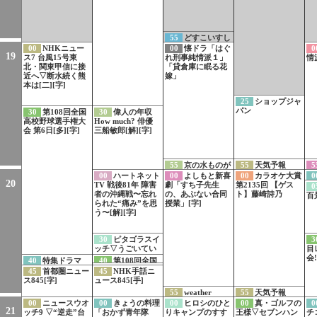
55
どすこいすし
ずもう[再]
00
NHKニュー
00
懐ドラ「はぐ
0
19
ス7 台風15号東
れ刑事純情派１」
情
北・関東甲信に接
「貸倉庫に眠る花
近へ▽断水続く熊
嫁」
本は[二][字]
25
ショップジャ
パン
30
第108回全国
30
偉人の年収
高校野球選手権大
How much? 俳優
会 第6日[多][字]
三船敏郎[解][字]
55
京の水ものが
55
天気予報
5
たり▽哲学の道
タイ
00
ハートネット
00
よしもと新喜
00
カラオケ大賞
0
20
[終]
TV 戦後81年 障害
劇「すち子先生
第2135回 【ゲス
た
0
者の沖縄戦〜忘れ
の、あぶない合同
ト】藤崎詩乃
百景
られた“痛み”を思
授業」[字]
う〜[解][字]
30
ピタゴラスイ
3
ッチ▽うごいてい
目
るのにうごかない
会!
40
特集ドラマ
40
第108回全国
[字]
44
サブチャンネ
「手塚治虫の戦
高校野球選手権大
45
首都圏ニュー
45
NHK手話ニ
ル切り替え方法の
争」PR 8月12日夜
会 第6日[多][字]
ス845[字]
ュース845[手]
ご案内[多]
10時から放送[字]
55
weather
55
天気予報
report
00
ニュースウオ
00
きょうの料理
00
ヒロシのひと
00
真・ゴルフの
0
21
ッチ9 ▽“逆走”台
「おかず青年隊
りキャンプのすす
王様▽セブンハン
チコ