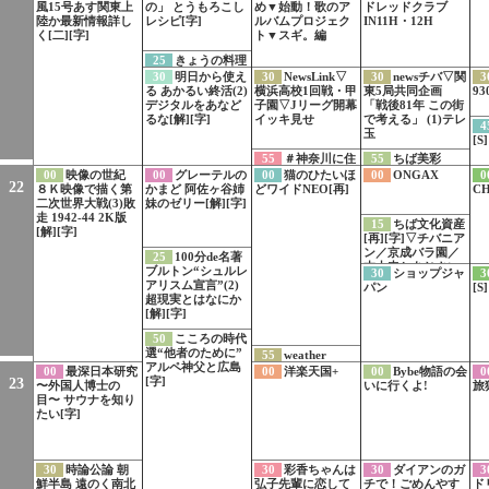
風15号あす関東上
の」 とうもろこし
め▼始動！歌のア
ドレッドクラブ
陸か最新情報詳し
レシピ[字]
ルバムプロジェク
IN11H・12H
く[二][字]
ト▼スギ。編
25
きょうの料理
ビギナーズ 煮物で
30
明日から使え
30
NewsLink▽
30
newsチバ▽関
3
主役に ピーマン・
る あかるい終活(2)
横浜高校1回戦・甲
東5局共同企画
93
パプリカ[字]
デジタルをあなど
子園▽Jリーグ開幕
「戦後81年 この街
るな[解][字]
イッキ見せ
で考える」 (1)テレ
4
玉
[S]
55
＃神奈川に住
55
ちば美彩
んでるエルフの
extra Flower
00
映像の世紀
00
グレーテルの
00
猫のひたいほ
00
ONGAX
0
22
「どきどき!エルフ
８Ｋ映像で描く第
かまど 阿佐ヶ谷姉
どワイドNEO[再]
CH
どき!」[再]
二次世界大戦(3)敗
妹のゼリー[解][字]
走 1942-44 2K版
15
ちば文化資産
[解][字]
[再][字]▽チバニア
ン／京成バラ園／
25
100分de名著
本土寺とあじさい
ブルトン“シュルレ
30
ショップジャ
3
アリスム宣言”(2)
パン
[S]
超現実とはなにか
[解][字]
50
こころの時代
選“他者のために”
55
weather
アルペ神父と広島
report▽カタマリ
00
最深日本研究
00
洋楽天国+
00
Bybe物語の会
0
[字]
23
オリジナルライ
〜外国人博士の
いに行くよ!
旅猿
ブ・未完成の部屋/
目〜 サウナを知り
アマイワナ
たい[字]
30
時論公論 朝
30
彩香ちゃんは
30
ダイアンのガ
3
鮮半島 遠のく南北
弘子先輩に恋して
チで！ごめんやす
ド