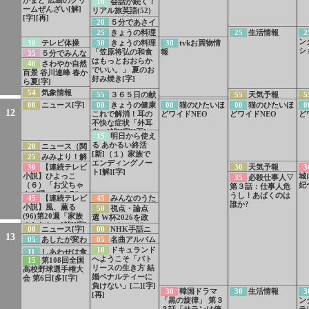
10
会話が続く！
ームぜんざい[解]
リアル旅英語(52)
[字][再]
グラミー博物館
20
５分であさイ
「グラミー賞につ
チ“食養生”で体調
25
きょうの料理
25
生活情報
2
いて聞く」
不良を抜け出そう!
ビギナーズ 甘さを
ン
30
テレビ体操
30
きょうの料理
30
tvkお買物情
[字]
生かして とうもろ
シ
[字]
「笠原将弘の和食
報
35
５分でみんな
こし[字]
はもっとおおらか
の手話（９）食べ
40
さわやか自然
でいい。」 夏のお
物・飲み物[字][手]
百景 谷川連峰 春か
好み焼き[字]
ら夏[字]
54
気象情報
55
３６５日の献
55
天気予報
5
59
weather
立日記「夏の鳥す
11
00
ニュース[字]
00
きょうの健康
00
猫のひたいほ
00
猫のひたいほ
0
12
report▽カタマリ
き」[字]
これで解消！耳の
どワイドNEO
どワイドNEO
ど
オリジナルライ
不快な症状「外耳
ブ・未完成の部屋/
炎」[解][字][再]
15
明日から使え
アマイワナ
る あかるい終活
20
ニュース（関
[新]（１）家族で
東）[字]
25
みみより！解
エンディングノー
説 災害時に注意
30
【連続テレビ
30
天気予報
3
ト[解][字]
SNSで広がるデマ
小説】ひよっこ
城
35
必殺仕事人▽
情報[字]
（６）「お父ちゃ
妃〜
第３話：仕事人危
んが帰ってくる!」
うし！あばくのは
45
【連続テレビ
45
みんなのうた
[解][字]
誰か?
小説】風、薫る
「マスク・ド・カ
50
視点・論点
(96)第20週「家族
メロ」
選 W杯2026を政
のかたち」[解][字]
治・経済から読み
00
ニュース[字]
00
NHK手話ニ
[再]
解く[字]
13
ュース[手]
05
あしたが変わ
05
名曲アルバム
るトリセツショー
「月の光」ドビュ
10
所さん！事件
10
ドキュランド
11
しあわせは食
プロ3000人が選ん
ッシー作曲
ですよ 夏休みSP 1
へようこそ「パト
15
第108回全国
べて寝て待て〜早
だ!健康体操5分版
分PR
リースの生き方 結
高校野球選手権大
春の養生編〜事前
[字]
婚ペナルティーに
会 第6日[多][字]
PR[字]
負けない」[二][字]
30
韓国ドラマ
30
生活情報
3
[再]
「黒の旋律」 第３
ン
３話「サランは俺
テ