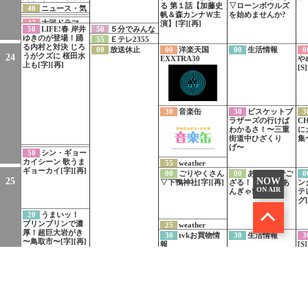
融和[字]
る 第１話【加藤史
▽ローンボウルズ
40
ニュース・気
帆＆森カンナＷ主
を始めませんか?
象情報[字]
45
銭形平次PR
46
特集ドラマ
47
大河ドラマ
演】[字][再]
50
LIFE!春 岸井
50
５分でみんな
「手塚治虫の戦
「豊臣兄弟！」２
ゆきのが登場！踊
の手話(10)天気・
争」PR
55
Ｅテレ2355
分ダイジェスト
る内村と対決 じろ
季節[字][手]
月曜日[字]
(30)[字]
00
放送休止
00
洋楽天国
00
生活情報
0
うがクズに 桜田水
24
EXXTRA30
や
上も[字][再]
[S
30
音楽缶
30
ビスケットブ
3
ラザーズの行けば
C
わかるさ！〜三重
に
街道中ひざくり
集〜
げ〜
49
LIFE!夏 1分
50
シン・ギョー
PR 久保史緒里初登
カイシーン 歌うま
55
weather
場!豪華キャスト集
ギョーカイ[字][再]
report
00
ごりやくさん
00
あんぎゃでご
0
結!
25
NOW
▽下鴨神社[字][再]
ざる！！▽老舗あ
ン
ON AIR
んぎゃ!!
テ
グ[
20
うまいッ！
ブリンブリンで濃
25
weather
厚！超巨大岩がき
report
30
tvkお買物情
30
生活情報
3
〜鳥取市〜[字][再]
報
[S]
45
３か月でマス
ターするギター(6)
ギターはひとりオ
ーケストラ[解][字]
00
あおほし
00
天気予報
0
26
C
05
試験電波