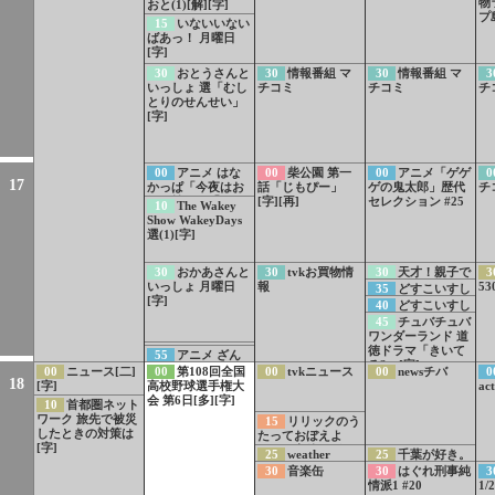
じコンベアー▽お
物
おと(1)[解][字]
りたたみハンカチ
プ
15
いないいない
劇場[字]
ばあっ！ 月曜日
[字]
30
おとうさんと
30
情報番組 マ
30
情報番組 マ
3
いっしょ 選「むし
チコミ
チコミ
チ
とりのせんせい」
[字]
00
アニメ はな
00
柴公園 第一
00
アニメ「ゲゲ
0
17
かっぱ「今夜はお
話「じもぴー」
ゲの鬼太郎」歴代
チ
好み焼き」「ぼく
[字][再]
セレクション #25
10
The Wakey
らのオームラ先
Show WakeyDays
生」[字][デ]
選(1)[字]
30
おかあさんと
30
tvkお買物情
30
天才！親子で
3
いっしょ 月曜日
報
絵本作家[字]
53
35
どすこいすし
[字]
ずもう ４０番 スピ
40
どすこいすし
ードに あみをはれ!
ずもう ４１番 あこ
45
チュバチュバ
がれは もくひょう
ワンダーランド 道
に!
徳ドラマ「きいて
54
あおきいろ
55
アニメ ざん
る?」[字]
ツバメ 山梨バージ
ねんないきもの事
00
ニュース[二]
00
第108回全国
00
tvkニュース
00
newsチバ
0
ョン
18
典[字]
[字]
高校野球選手権大
act
会 第6日[多][字]
10
首都圏ネット
ワーク 旅先で被災
15
リリックのう
したときの対策は
たっておぼえよ
[字]
う！▽立体図形
25
weather
25
千葉が好き。
report
房の駅せいたの天
30
音楽缶
30
はぐれ刑事純
3
気予報
情派1 #20
1/