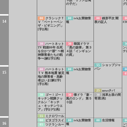
の子だ」
グ[
00
クラシックＴ
00
tvkお買物情
00
銭形平次 闇
0
14
Ｖ「ベートーベン
報
夜の証人
#3
ザ・ビギニング!」
[字][再]
30
ハートネット
30
韓国ドラマ
3
TV 戦後80年 生死
「黒の旋律」 第３
ン
を分かつ“塀” 〜精
４話「インギョン
テ
神障害者たちの戦
の罠」
争〜[解][字][再]
55
ショップジャ
パン
00
ハートネット
00
tvkお買物情
0
15
ＴＶ 熊本地震 被災
報
うた
0
地の障害者・高齢
者はいま[解][字]
[手][再]
25
newsチバ
30
ゴー！ゴー！
30
懐ドラ「新・
30
浅草お茶の間
キッチン戦隊クッ
風のロンド」 第５
寄席[再]
クルン「キッチ
０話
ュ・キッチンウエ
ア」[字][デ][再]
55
ミクロワール
ド「命をつなぐ ミ
00
ピタゴラスイ
00
tvkお買物情
00
生活情報
0
16
カヅキモの不思
ッチ ミニ▽もじも
報
ン
05
ツクランカー
議」[字]