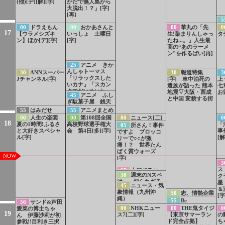
(他)[デ][解][字]
かだで無人島から
大脱出！？」[字]
[再]
5
00
ドラえもん
00
おかあさんと
00
華丸の「先
0
17
【ウラメシズキ
いっしょ 土曜日
生!染まりんしゃっ
タ
ン】ほか[デ][字]
[字]
たね...。」人生最
高の“あのラーメ
ン"を作るばい[再]
24
あおきいろ
25
アニメ きか
プレイ＆リラック
んしゃトーマス
30
ANNスーパー
30
報道特集
3
ス 深呼吸でリラ
「リラックスした
Jチャンネル[字]
[字] 車中泊死の
上
ックス 虹の呼吸
いカナ」「スカン
遺族が語った 熊本
七
[字]
クでだいめいわ
地震▽大阪・西成
お
45
アニメ ふし
く」[二][字]
と中国 変貌する街
ぎ駄菓子屋 銭天
堂「六条教授の新
55
はみだせ
55
アニメまとめ
発明」[字]
KBC!
PR 放送中！注目
00
人生の楽園
00
第108回全国
00
ニュース[二]
0
18
の3番組ほか[字]
夏の1時間!ふるさ
高校野球選手権大
[字]
「
05
所さん！事件
と大好きスペシャ
会 第4日[多][字]
事
ですよ ブロッコ
ル[字]
[解
リーで○○が激
痛！？ 世界たん
ぱく質ウォーズ
NOW
[字]
3
ス
35
大河ドラマ
37
銭形平次PR
38
週末のNスペ
ク
「豊臣兄弟！」2分
は… 知られざる
星
ダイジェスト
45
ニュース・気
核危機 ハルペリ
＆
（29）[字]
象情報（九州沖
50
志、情熱企業
ン文書の警告[字]
[字
縄）
▼有限会社ビッグ
55
Be
56
サンド&芦田
大里(北九州市若松
colorful.rkb
00
NHKニュー
00
THE鬼タイジ
0
愛菜の博士ちゃ
区)
19
ス7[二][字]
【東京サマーラン
の
ん 伊藤沙莉が初
ド完全占拠】
ち
参戦!!目利き三択