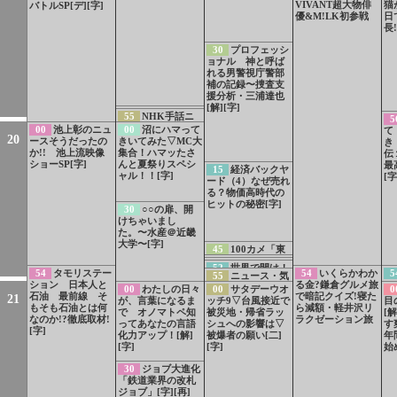
VIVANT超大物俳
猫
バトルSP[デ][字]
優&M!LK初参戦
日
長!
30
プロフェッシ
ョナル 神と呼ば
れる男警視庁警部
補の記録〜捜査支
援分析・三浦達也
[解][字]
54
サブチャンネ
55
NHK手話ニ
5
ル切り替え方法の
ュース[手]
00
池上彰のニュ
00
沼にハマって
て
ご案内
20
ースそうだったの
きいてみた▽MC大
き
か!! 池上流映像
集合！ハマッたさ
伝
ショーSP[字]
んと夏祭りスペシ
最
15
経済バックヤ
ャル！！[字]
[字
ード（4）なぜ売れ
る？物価高時代の
ヒットの秘密[字]
30
○○の扉、開
けちゃいまし
た。〜水産＠近畿
大学〜[字]
45
100カメ「東
海道新幹線」制作
50
LIFE！夏 1
51
所さん！事件
52
世界で開け！
舞台裏[字]
54
タモリステー
54
いくらかわか
5
分PR 久保史緒里
55
ニュース・気
ですよ 夏休み
ひみつのドアー
ション 日本人と
る金?鎌倉グルメ旅
初登場！豪華キャ
象情報（九州沖
SP 1分PR
00
わたしの日々
00
サタデーウオ
0
ズ スペイン特集
石油 最前線 そ
で暗記クイズ!寝た
スト集結！
21
縄）
が、言葉になるま
ッチ9▽台風接近で
目
の見どころ一挙公
もそも石油とは何
ら減額・軽井沢リ
で オノマトペ知
被災地・帰省ラッ
[解
開
なのか!?徹底取材!
ラクゼーション旅
ってあなたの言語
シュへの影響は▽
す
[字]
化力アップ！[解]
被爆者の願い[二]
年
[字]
[字]
始
30
ジョブ大進化
「鉄道業界の改札
ジョブ」[字][再]