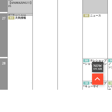
【ANiMAZiNG!!!】
#5
00
はみだせ
00
ニュース
03
天気情報
27
KBC!
00
テレショップ
0
28
*ショップジャパン
ノ
NOW
ン
ON AIR
30
テレショップ
3
*キューサイ
い
せ
マ
の
50
テレショップ
[字
55
放送休止
58
放送休止