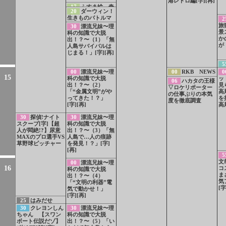
港レトロ編[字][再]
17
ふすま絵 奇
20
ダーウィン！
跡の再会[字]
生きものバトルマ
2
スターズ ぷりぷ
旅
30
漂流兄妹〜理
りプリティ！？お
景
科の知識で大脱
しり対決[字]
か
出！？〜（1）「無
が
人島サバイバルは
じまる！」[字][再]
5
00
漂流兄妹〜理
00
RKB NEWS
0
15
科の知識で大脱
ッ
06
ハカタの王様
出！？〜（2）
見
▽ロケリポーター
「“金属文明”がや
高
の仕事ぶりの本気
ってきた！？」
を
度を徹底調査
[字][再]
高
30
探偵!ナイト
30
漂流兄妹〜理
スクープ[字]【超
科の知識で大脱
人が悶絶!?】尿意
出！？〜（3）「無
MAXのプロ選手VS
人島で…人の痕跡
草野球ピッチャー
を発見！？」[字]
[再]
5
文
00
漂流兄妹〜理
16
コ
科の知識で大脱
ま
出！？〜（4）
気
「“文明の利器”電
[字
気で動かせ！」
[字][再]
25
はみだせ
KBC!
30
クレヨンしん
30
漂流兄妹〜理
ちゃん 【スワン
科の知識で大脱
ボート伝説だゾ】
出！？〜（5）「い