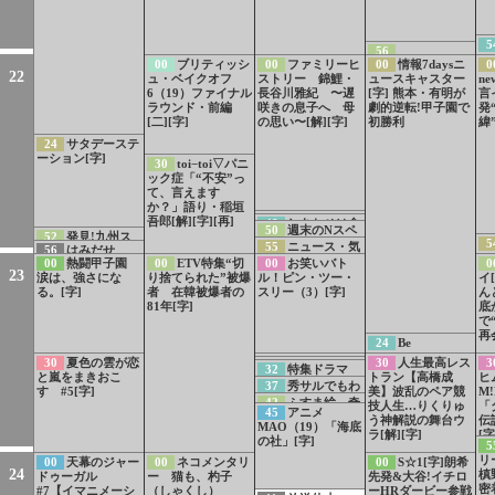
5
56
00
ブリティッシ
00
ファミリーヒ
00
情報7daysニ
0
GameChangers〜
22
ュ・ベイクオフ
ストリー 錦鯉・
ュースキャスター
ne
変革者たち〜
6（19）ファイナル
長谷川雅紀 〜遅
[字] 熊本・有明が
言
Season2
ラウンド・前編
咲きの息子へ 母
劇的逆転!甲子園で
発
[二][字]
の思い〜[解][字]
初勝利
緯
24
サタデーステ
ーション[字]
30
toi−toi▽パニ
ック症「“不安”っ
て、言えます
か？」語り・稲垣
47
特集ドラマ
吾郎[解][字][再]
48
しあわせは食
50
週末のNスペ
「手塚治虫の戦
52
発見!九州ス
べて寝て待て〜早
5
は… 知られざる
55
ニュース・気
争」PR
56
はみだせ
ピリット
春の養生編〜事前
核危機 ハルペリ
象情報[字]
00
熱闘甲子園
00
ETV特集“切
00
お笑いバト
0
KBC!
PR[字]
ン文書の警告[字]
23
涙は、強さにな
り捨てられた”被爆
ル！ピン・ツー・
イ
る。[字]
者 在韓被爆者の
スリー（3）[字]
ん
81年[字]
底
で
再
24
Be
colorful.rkb
30
夏色の雲が恋
30
LIFE！夏 1
30
人生最高レス
3
31
100カメ「東
32
特集ドラマ
と嵐をまきおこ
分PR 久保史緒里
トラン【高橋成
ヒ
海道新幹線」PR
「手塚治虫の戦
37
秀サルでもわ
す #5[字]
初登場！豪華キャ
美】波乱のペア競
M
争」PR 8月12日
かる 豊臣兄
42
ふすま絵 奇
スト集結！
技人生…りくりゅ
「
夜10時から放送
45
アニメ
弟！ なんで豊臣
跡の再会[字]
う神解説の舞台ウ
伝
[字]
MAO（19）「海底
兄弟は柴田勝家と
ラ[解][字]
[字
の社」[字]
戦ったの？[字]
5
リ
00
天幕のジャー
00
ネコメンタリ
00
S☆1[字]朗希
24
槙
ドゥーガル
ー 猫も、杓子
先発&大谷!イチロ
密
#7【イマニメーシ
（しゃくし）
ーHRダービー参戦