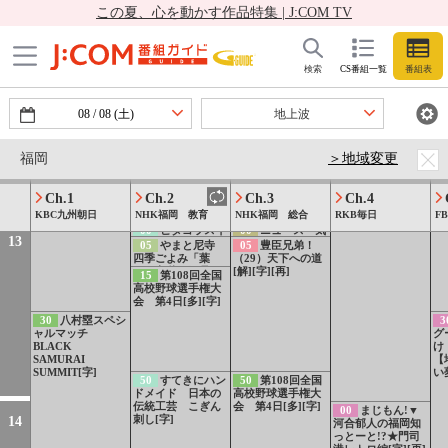
ース[手]
と
45
ANNニュース
45
JNNニュース
4
この夏、心を動かす作品特集 | J:COM TV
してたの？[字]
おか
[字]
[字]
分
[
54
気象情報
5
59
王様のブラン
L
00
ワイド!スク
00
みんなDEど
00
ニュース[字]
12
チ[字] 富士急ハイ
グ
ランブル サタデ
ーもくん！367愛
検索
CS番組一覧
番組表
ランド&よみうり
風
ー[字]
媛・四国中央公演
ランドを攻略▽上
る
後編 ゲスト：ビ
15
ニュース（九
田竜也&ナダル
ックスモールン
州沖縄）
20
探検ファクト
08
/
08
(土)
地上波
[字][再]
リー えのきたけ
工場 シャキシャ
30
すくすく子育
キ食感の秘密！
て 選 赤ちゃん
福岡
＞地域変更
[解][字]
の泣き最新研究
[字]
45
【連続テレビ
Ch.1
Ch.2
Ch.3
Ch.4
小説】風、薫る
土曜ダイジェスト
KBC九州朝日
NHK福岡 教育
NHK福岡 総合
RKB毎日
F
版 第19週[字][再]
00
ピタゴラスイ
00
ニュース・気
13
ッチ ミニ▽くね
象情報[字]
05
やまと尼寺
05
豊臣兄弟！
くね人まちがいさ
四季ごよみ「葉
（29）天下への道
がし▽きょうのス
月 立秋・処暑」
[解][字][再]
15
第108回全国
レスレ[字]
[字]
高校野球選手権大
会 第4日[多][字]
30
八村塁スペシ
3
ャルマッチ
グ
BLACK
け
SAMURAI
【
SUMMIT[字]
い
50
すてきにハン
50
第108回全国
ドメイド 日本の
高校野球選手権大
伝統工芸 こぎん
会 第4日[多][字]
00
まじもん!▼
刺し[字]
14
河合郁人の福岡知
っとーと!?★門司