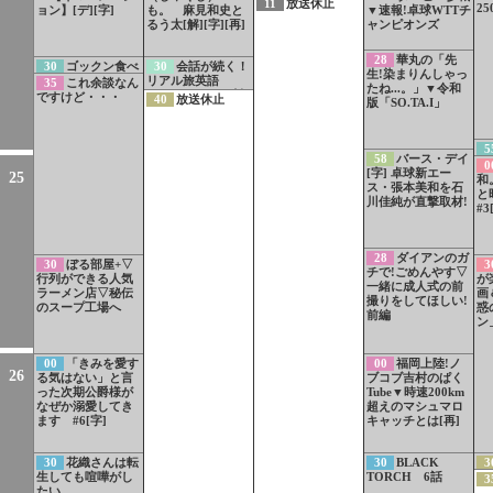
11
放送休止
2
ョン】[デ][字]
も。 麻見和史と
▼速報!卓球WTTチ
るう太[解][字][再]
ャンピオンズ
28
華丸の「先
30
ゴックン食べ
30
会話が続く！
生!染まりんしゃっ
ある記
リアル旅英語
35
これ余談なん
たね...。」▼令和
（51）メキシコ料
ですけど・・・
40
放送休止
版「SO.TA.I」
理店「料理につい
て聞く」
5
58
バース・デイ
0
[字] 卓球新エー
25
和
ス・張本美和を石
と
川佳純が直撃取材!
#3
28
ダイアンのガ
30
ぼる部屋+▽
3
チで!ごめんやす▽
行列ができる人気
が
一緒に成人式の前
ラーメン店▽秘伝
画
撮りをしてほしい!
のスープ工場へ
惑
前編
ン
00
「きみを愛す
00
福岡上陸!ノ
26
る気はない」と言
ブコブ吉村のぱく
った次期公爵様が
Tube▼時速200km
なぜか溺愛してき
超えのマシュマロ
ます #6[字]
キャッチとは[再]
30
花織さんは転
30
BLACK
3
生しても喧嘩がし
TORCH 6話
3
たい