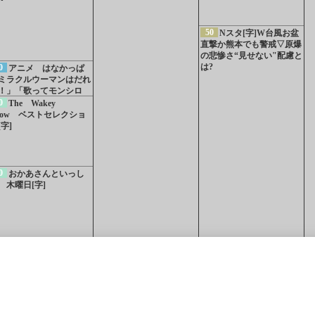
50
Nスタ[字]W台風お盆
直撃か熊本でも警戒▽原爆
の悲惨さ“見せない"配慮と
は?
0
アニメ はなかっぱ
ミラクルウーマンはだれ
！」「歌ってモンシロ
」[字][デ]
0
The Wakey
how ベストセレクショ
[字]
0
おかあさんといっし
 木曜日[字]
4
あおきいろ カッパ
5
アニメ ざんねんな
知っている 海遊びでの
きもの事典[字]
0
第108回全国高校野球
ケン
（函館）
北海道
（旭川）
北海道
（帯広）
北海道
（釧
手権大会 第2日[多][字]
0
（室蘭）