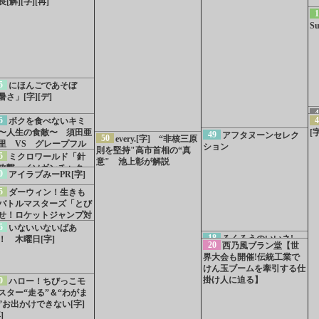
長[解][字][再]
1
S
5
にほんごであそぼ
暑さ」[字][デ]
4
5
4
ボクを食べないキミ
〜人生の食敵〜 須田亜
[
49
アフタヌーンセレク
50
every.[字] “非核三原
里 VS グレープフル
ション
則を堅持"高市首相の“真
ツ[字]
5
ミクロワールド「針
意" 池上彰が解説
攻撃 イソギンチャク」
0
アイラブみーPR[字]
]
5
ダーウィン！生きも
バトルマスターズ「とび
せ！ロケットジャンプ対
」[字]
5
いないいないばあ
18
ろくろうのいいネ!
！ 木曜日[字]
20
西乃風ブラン堂【世
界大会も開催!伝統工業で
けん玉ブームを牽引する仕
掛け人に迫る】
0
ハロー！ちびっこモ
スター“走る”＆“わがま
”お出かけできない[字]
]