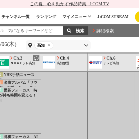
この夏、心を動かす作品特集 | J:COM TV
5
おとな時間研究所
さな幸せ運ぶハーブ[解]
][再]
チャンネル一覧
ランキング
マイメニュー
J:COM STREAM
詳細検索
/06(木)
高知
Ch.2
Ch.4
Ch.6
ＮＨＫＥテレ高知
高知放送
テレビ高知
0
NHK手話ニュース
]
5
名曲アルバム「サウ
ド・オブ・ミュージッ
0
囲碁フォーカス 時
」から リチャード・ロ
が持ち時間を変える！
ャーズ作曲
]
0
将棋フォーカス AI