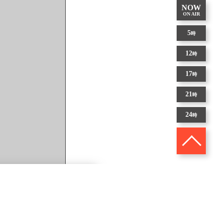
NOW
ON AIR
5
時
12
時
17
時
21
時
24
時
路）
9
プライムこうち[字]