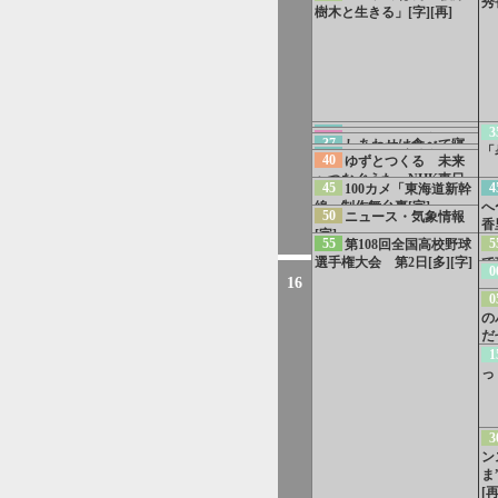
秀
樹木と生きる」[字][再]
35
3
NHKスペシャルPR
36
LIFE！夏 1分PR
37
しあわせは食べて寝
無言の証言者 原爆ドーム
「
39
NHK夏の音楽祭 う
久保史緒里初登場！豪華キ
40
ゆずとつくる 未来
て待て〜早春の養生編〜事
が背負う“戦争”
たであえたら 2026 北川
ャスト集結！
へつなぐうた NHK東日
前PR[字]
45
4
100カメ「東海道新幹
景子インタビュー＆メッセ
本大震災15年 震災伝承ソ
線」制作舞台裏[字]
へ
ージ募集
ング「幾重」
50
ニュース・気象情報
香
[字]
ー
55
5
第108回全国高校野球
選手権大会 第2日[多][字]
で
0
[字
16
0
の
だ
決
1
っ
3
ン
ま
[再