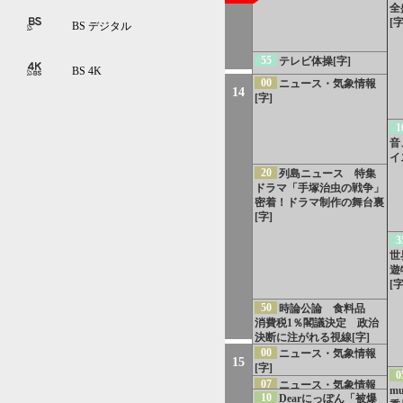
全
[字
BS デジタル
55
テレビ体操[字]
BS 4K
00
ニュース・気象情報
14
[字]
1
音
イ
20
列島ニュース 特集
ドラマ「手塚治虫の戦争」
密着！ドラマ制作の舞台裏
[字]
3
世
遊
[字
50
時論公論 食料品
消費税1％閣議決定 政治
決断に注がれる視線[字]
[再]
00
ニュース・気象情報
15
[字]
0
07
ニュース・気象情報
m
10
Dearにっぽん「被爆
（四国）[字]