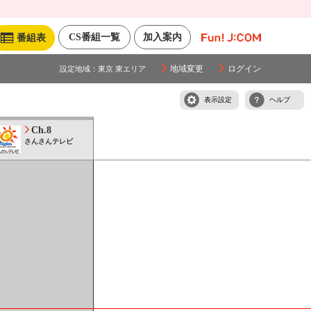
CS番組一覧
加入案内
番組表
地域変更
ログイン
設定地域：
東京 東エリア
表示設定
ヘルプ
Ch.8
さんさんテレビ