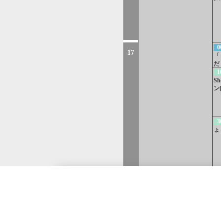
0
17
「
だ
ー
1
S
ン
3
ょ
5
5
は
い
00
0
ニュース[二][字]
キ
18
北海道
北海道
（札幌）
北海道
選
10
北海道
（北見）
こうちいちばん▽よ
北海道