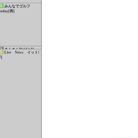
5
みんなでゴルフ
unday[再]
3
さんさんPickUpII
5
Live News イット!
字]