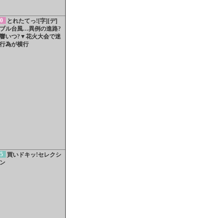
0
とれたてっ![字][デ]
ブル台風…異例の進路?
響いつ?▼花火大会で迷
行為が横行
5
買いドキッ!セレクシ
ン