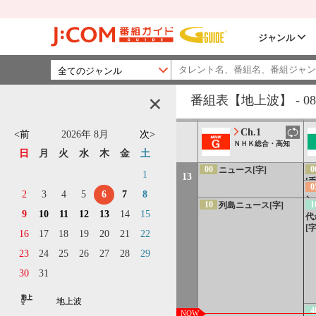
1
小
[字
ジャンル
25
ニュース（高知）
30
【連続テレビ小説】
ひよっこ（4）「お父ちゃ
んが帰ってくる！」[解]
番組表
[字]
【地上波】
-
08
45
【連続テレビ小説】
風、薫る（94）第19週「黎
Ch.1
<前
2026
年
8月
次>
明（れいめい）の翼」[解]
ＮＨＫ総合・高知
[字][再]
日
月
火
水
木
金
土
00
0
ニュース[字]
1
13
[手
0
2
3
4
5
6
7
8
ン
10
1
列島ニュース[字]
ク
9
10
11
12
13
14
15
代
ジ
[字
16
17
18
19
20
21
22
23
24
25
26
27
28
29
30
31
地上波
4
NOW