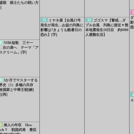
盛期 棋士たちの戦い方
]
5
ダ
55
55
ミヤネ屋【台風15号
ゴゴスマ【警戒…ダ
影
発生が発生…お盆の列島に
ブル台風 列島に接近▼熊
惑
影響は?きょうも酷暑日の
本地震発生10日目 約6900
恐れ】[字]
人避難生活】
0
NHK短歌 三十一
、次の扉へ テーマ「ア
スクリーム」[字]
5
3か月でマスターする
界史（5）多極の共存
牧国家と中華王朝[解]
][再]
4
ョ
5
偉人の年収 How
uch？ 戦国武将 豊臣