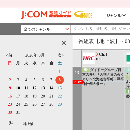
ジャンル
3
選
究
番組表
【地上波】
-
08
Ch.1
<前
2026
年
8月
次>
HBC
日
月
火
水
木
金
土
00
0
ダイドーグループ日
1
13
本の祭り『天狗さまの火く
ミ
0
ぐり〜北海道古平町・琴平
さ
2
3
4
5
6
7
8
よ
NOW
神社例大祭〜』
[字
[字
9
10
11
12
13
14
15
1
16
17
18
19
20
21
22
選
23
24
25
26
27
28
29
30
31
地上波