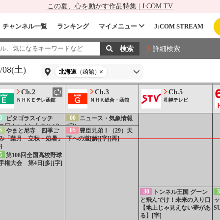
この夏、心を動かす作品特集 | J:COM TV
15
ニュース（北海道）
20
探検ファクトリー
チャンネル一覧
ランキング
マイメニュー
J:COM STREAM
えのきたけ工場 シャキシ
ャキ食感の秘密！[解][字]
0
すくすく子育て
詳細検索
 赤ちゃんの泣き最新研
[字]
/08(土)
北海道
（函館）
45
【連続テレビ小説】
風、薫る 土曜ダイジェス
Ch.2
Ch.3
Ch.5
ト版 第19週[字][再]
ＮＨＫＥテレ函館
ＮＨＫ総合・函館
札幌テレビ
0
00
ピタゴラスイッチ
ニュース・気象情報
ニ▽くねくね人まちがい
[字]
5
05
やまと尼寺 四季ご
豊臣兄弟！（29）天
がし▽きょうのスレスレ
み「葉月 立秋・処暑」
下への道[解][字][再]
]
]
5
第108回全国高校野球
手権大会 第4日[多][字]
30
3
トンネル王国 グーン
と飛んでけ！未来の入り口
ッ
【地上じゃ見えない夢があ
S
る】[字]