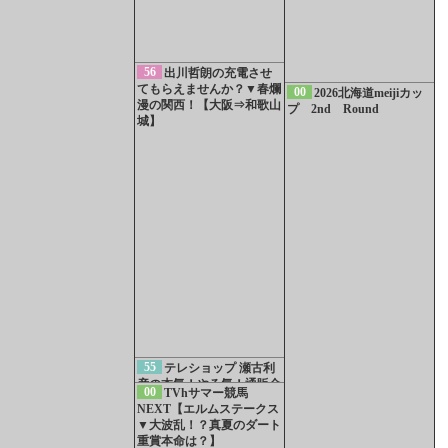
56
出川哲朗の充電させ
てもらえませんか？▼春爛
00
2026北海道meijiカッ
漫の関西！【大阪⇒和歌山
プ 2nd Round
城】
55
テレショップ 瀬古利
彦の本気！やる気！通販金
00
TVhサマー競馬
メダル
NEXT【エルムステークス
▼大波乱！？真夏のダート
重賞本命は？】