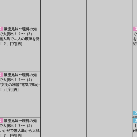
0
3
漂流兄妹〜理科の知
で大脱出！？〜（3）
で
無人島で…人の痕跡を発
を
！？」[字][再]
術
0
漂流兄妹〜理科の知
で大脱出！？〜（4）
“文明の利器”電気で動か
！」[字][再]
2
[
0
3
漂流兄妹〜理科の知
で大脱出！？〜（5）
【
いかだで無人島から大脱
(
！？」[字][再]