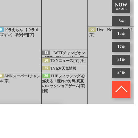
NOW
ON AIR
5
時
0
00
ドラえもん 【ウラメ
Live News イット!
12
時
ズキン】ほか[デ][字]
[字]
17
時
15
「WTTチャンピオン
ズ横浜 卓球シングルス頂
21
20
時
TXNニュース[字][手]
上決戦」 オススメ
25
TVhお天気情報
24
時
0
30
ANNスーパーJチャン
THEフィッシング 心
ル[字]
燃える！憧れの対馬 真夏
のロックショアゲーム[字]
[解]
5
ウェザータイム
0
00
00
人生の楽園 夏の１時
知られざるガリバ
MUSIC FAIR【ミュ
路）
！ふるさと大好きスペシ
ー〜エクセレントカンパニ
ージカル特集】[字][解]
ル[字]
ーファイル〜[字][多][解]