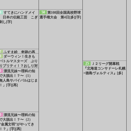
0
50
すてきにハンドメイ
第108回全国高校野球
 日本の伝統工芸 こぎ
選手権大会 第4日[多][字]
刺し[字]
7
ふすま絵 奇跡の再
0
ダーウィン！生きも
[字]
バトルマスターズ ぷり
25
Ｊ２リーグ開幕戦
りプリティ！？おしり対
『北海道コンサドーレ札幌
[字]
0
漂流兄妹〜理科の知
×徳島ヴォルティス』[多]
で大脱出！？〜（1）
無人島サバイバルはじま
！」[字][再]
0
漂流兄妹〜理科の知
で大脱出！？〜（2）
“金属文明”がやってき
！？」[字][再]