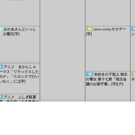
0
00
0
おかあさんといっし
news every.サタデー
 土曜日[字]
[字]
シ
4
あおきいろ プレイ
5
アニメ きかんしゃ
リラックス 深呼吸でリ
ーマス「リラックスした
30
3
本好きの下剋上 領主
ックス 虹の呼吸[字]
カナ」「スカンクでだい
の養女 第十七章「領主会
ネ
いわく」[二][字]
議のお留守番」[字][デ]
5
アニメ ふしぎ駄菓
屋 銭天堂「六条教授の
発明」[字]
5
5
アニメまとめPR 放
中！注目の3番組ほか
0
00
00
0
第108回全国高校野球
ニュース[二][字]
名探偵コナン「浪花
]
（函館）
北海道
（旭川）
北海道
（帯広）
北海道
（釧
手権大会 第4日[多][字]
の連続殺人事件（前編）」
間
05
所さん！事件です
[解][字][デ]
ャ
よ ブロッコリーで○○が
（室蘭）