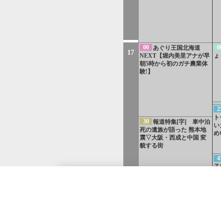
00
0
あぐり王国北海道
17
NEXT【堀内美里アナが早
ょ
朝5時から初のガチ農業体
験!】
2
2
＆
ト
30
報道特集[字] 車中泊
ラ
い
死の遺族が語った 熊本地
め
震▽大阪・西成と中国 変
貌する街
4
子
新
5
送
0
[字
18
北海道
北海道
（札幌）
北海道
選
北海道
（北見）
北海道