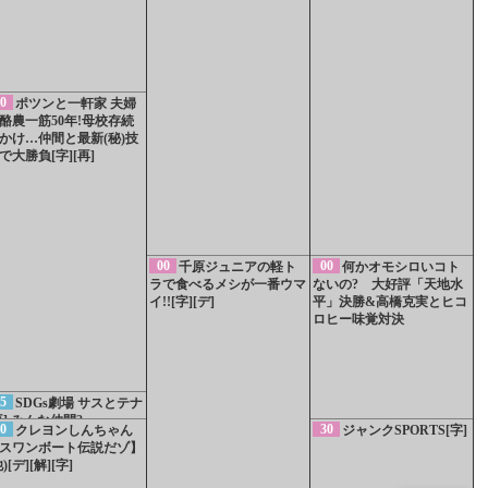
0
ポツンと一軒家 夫婦
酪農一筋50年!母校存続
かけ…仲間と最新(秘)技
で大勝負[字][再]
00
00
千原ジュニアの軽ト
何かオモシロいコト
ラで食べるメシが一番ウマ
ないの? 大好評「天地水
イ!![字][デ]
平」決勝&高橋克実とヒコ
ロヒー味覚対決
5
SDGs劇場 サスとテナ
再] みんな仲間?
0
30
クレヨンしんちゃん
ジャンクSPORTS[字]
スワンボート伝説だゾ】
他)[デ][解][字]