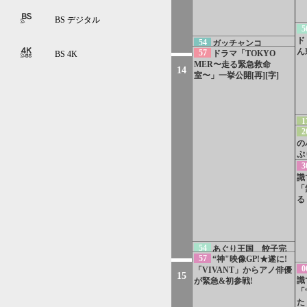
BS デジタル
5
ド
54
ガッチャンコ
ん
57
ドラマ「TOKYO
BS 4K
HBC★HBCテレビのおす
MER〜走る緊急救命
すめ番組
14
室〜」一挙公開[再][字]
1
2
会
の
ぷ
決
3
識
「
る
54
あぐり王国 餃子完
57
“神"映像GP!★遂に!
成披露パーティーダイジェ
0
「VIVANT」からアノ俳優
スト[再]
15
識
が緊急&初参戦!
「
た