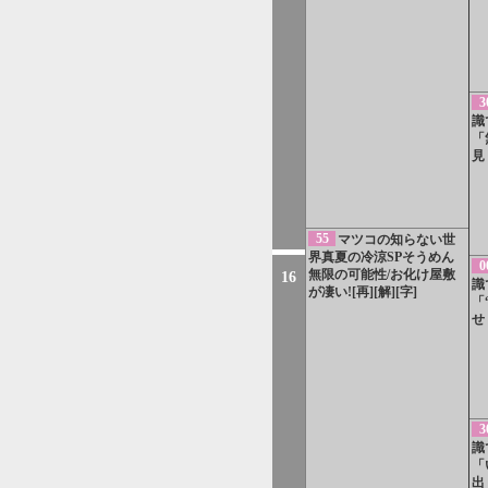
3
識
「
見
55
マツコの知らない世
界真夏の冷涼SPそうめん
0
無限の可能性/お化け屋敷
16
識
が凄い![再][解][字]
「
せ
3
識
「
出