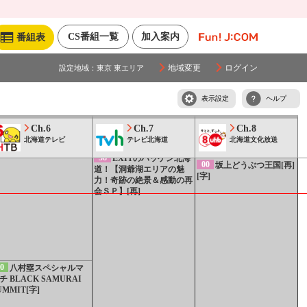
CS番組一覧
加入案内
番組表
地域変更
ログイン
設定地域：
東京 東エリア
表示設定
ヘルプ
Ch.6
Ch.7
Ch.8
北海道テレビ
テレビ北海道
北海道文化放送
58
EXITのハッケン北海
00
坂上どうぶつ王国[再]
道！【洞爺湖エリアの魅
[字]
力！奇跡の絶景＆感動の再
会ＳＰ】[再]
0
八村塁スペシャルマ
チ BLACK SAMURAI
UMMIT[字]