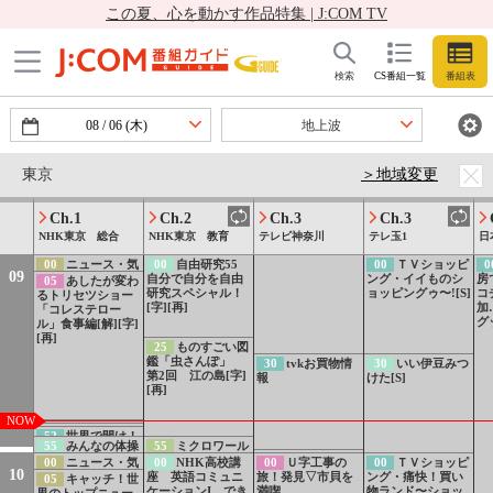
この夏、心を動かす作品特集 | J:COM TV
ス おはよう首都
45
【連続テレビ
45
おかあさんと
圏（関東）[字]
小説】風、薫る
いっしょ 木曜日
（94）第19週「黎
[字]
明（れいめい）の
00
令和8年 広
00
音楽缶
00
必殺渡し人
翼」[解][字]
08
検索
CS番組一覧
番組表
島平和記念式典
[二][字]
10
いないいない
ばあっ！ 木曜日
08
/
06
(木)
地上波
[字]
25
アニメ おじ
25
weather
ゃる丸「くつひ
report▽カタマリ
30
時代劇「一心
東京
＞地域変更
も」[字]
オリジナルライ
太助」 第１６話
35
でこぼこポ
ブ・未完成の部屋/
「銭ゲバ親子奮闘
ン！ 手をうまく
アマイワナ
記」
使うための発明品
45
プチプチ・ア
Ch.1
Ch.2
Ch.3
Ch.3
[字]
ニメ 森のレシオ
50
まいにちスク
NHK東京 総合
NHK東京 教育
テレビ神奈川
テレ玉1
日
「風の郵便屋さ
スク 主体性の育
55
みんなのうた
ん」
て方（2）子どもの
59
NHKスペシ
「マスク・ド・カ
00
ニュース・気
00
自由研究55
00
ＴＶショッピ
0
好きとの寄り添い
09
ャルPR 無言の証
メロ」
象情報[字]
自分で自分を自由
ング・イイものシ
房
05
あしたが変わ
方[字]
言者 原爆ドーム
研究スペシャル！
ョッピングゥ〜![S]
コ
るトリセツショー
が背負う“戦争”
[字][再]
加
「コレステロー
グ
ル」食事編[解][字]
[再]
25
ものすごい図
鑑「虫さんぽ」
30
tvkお買物情
30
いい伊豆みつ
第2回 江の島[字]
報
けた[S]
[再]
NOW
50
100カメ「東
51
所さん！事件
52
世界で開け！
海道新幹線」PR
55
みんなの体操
55
ミクロワール
ですよ 夏休み
ひみつのドアー
59
weather
[解][字]
ド 草むらのハン
SP 1分PR
00
ニュース・気
00
NHK高校講
00
Ｕ字工事の
00
ＴＶショッピ
ズ スペイン特集
10
report
ター カマキリ
象情報[字]
座 英語コミュニ
旅！発見▽市貝を
ング・痛快！買い
の見どころ一挙公
05
キャッチ！世
[字]
ケーションI でき
満喫
物ランド〜ショッ
開
界のトップニュー