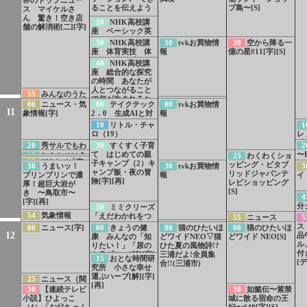
ることを伝えよう
プ島〜[S]
ス マイケルさ
ん 驚き！空き店
20
NHK高校講
舗の解消術[二][字]
座 ベーシック英
語 気持ちやから
30
NHK高校講
30
tvkお買物情
30
空から降る一
だの調子を伝えよ
座 体育実技 体
報
億の星#11[字][S]
う
つくり運動[字]
40
NHK高校講
座 総合的な探究
の時間 あなたが
人とつながること
55
みんなのうた
で何が生まれるか
59
weather
「Umm」／「あ
00
ニュース・気
00
テイクテック
00
tvkお買物情
1[字]
11
report
っ！」
象情報[字]
2．0 生成AIと対
報
話[字]
10
リトル・チャ
1
ロ（19）
レ
[字
20
秀サルでもわ
20
すくすく子育
2
かる 豊臣兄
て はじめての親
〜E
25
しあわせは食
25
わくわくショ
27
NHKスペシ
28
100カメ「東
弟！ なんで豊臣
子キャンプ（2）キ
S
べて寝て待て〜早
ッピング・ビタブ
30
うまいッ！
30
tvkお買物情
3
ャルPR 無言の証
海道新幹線」PR
兄弟は明智光秀に
ャンプ飯・夜の冒
春の養生編〜事前
リッドジャパンテ
ブリンブリンで濃
報
イ
言者 原爆ドーム
勝てたの？[字]
険[字][再]
PR[字]
レビショッピング
厚！超巨大岩が
が背負う“戦争”
[S]
き 〜鳥取市〜
4
[字][再]
分
50
ミミクリーズ
[
54
気象情報
「えだわかれをつ
55
ニュース
5
ら
くろう」[解][字]
59
weather
1155[S]
ス
00
ニュース[字]
00
きょうの健
00
猫のひたいほ
00
猫のひたいほ
12
report▽カタマリ
品
康 みんなの「知
どワイドNEO▽猫
どワイド NEO[S]
オリジナルライ
ル
りたい！」「尿の
ひた夏の風物詩!?
ブ・未完成の部屋/
付
トラブル」[解][字]
三浦だよ!全員集
15
おとな時間研
アマイワナ
[デ
[再]
合!!(三浦市)
究所 小さな幸せ
運ぶハーブ[解][字]
25
ニュース（関
[再]
東）[字]
30
【連続テレビ
30
如懿伝〜紫禁
小説】ひよっこ
城に散る宿命の王
（4）「お父ちゃん
妃〜#49[字][S]