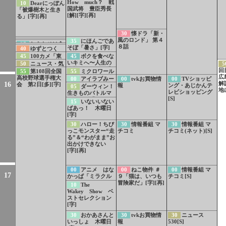
How much？ 戦
10
Dearにっぽん
東甲信越）[字]
国武将 豊臣秀長
「被爆樹木と生き
[解][字][再]
る」[字][再]
30
懐ドラ「新・
風のロンド」 第４
35
NHKスペシ
35
にほんごであ
36
LIFE！夏 1
37
しあわせは食
８話
39
NHK夏の音
ャルPR 無言の証
そぼ「暑さ」[字]
40
ゆずとつく
分PR 久保史緒里
べて寝て待て〜早
楽祭 うたであえ
言者 原爆ドーム
[デ]
る 未来へつなぐ
初登場！豪華キャ
45
100カメ「東
45
ボクを食べな
春の養生編〜事前
たら 2026 北川
が背負う“戦争”
うた NHK東日本
スト集結！
海道新幹線」制作
いキミへ〜人生の
PR[字]
50
ニュース・気
5
景子インタビュー
大震災15年 震災
舞台裏[字]
食敵〜 須田亜香
象情報[字]
回
55
第108回全国
55
ミクロワール
＆メッセージ募集
伝承ソング「幾
里 VS グレープ
広
高校野球選手権大
ド「針で攻撃 イ
00
アイラブみー
00
tvkお買物情
00
TVショッピ
重」
フルーツ[字]
解
16
会 第2日[多][字]
ソギンチャク」
PR[字]
報
ング・あじかんテ
05
ダーウィン！
地
[字]
レビショッピング
生きものバトルマ
[S]
スターズ「とびだ
15
いないいない
せ！ロケットジャ
ばあっ！ 木曜日
ンプ対決」[字]
[字]
30
ハロー！ちび
30
情報番組 マ
30
情報番組 マ
っこモンスター“走
チコミ
チコミ(ネット)[S]
る”＆“わがまま”お
出かけできない
[字][再]
00
アニメ はな
00
ねこ物件 ＃
00
情報番組 マ
17
かっぱ「ミラクル
９「猫は、いつも
チコミ[S]
ウーマンはだれ
冒険家だ」[字][再]
10
The
だ！」「歌ってモ
Wakey Show ベ
ンシロー」[字][デ]
ストセレクション
[字]
30
おかあさんと
30
tvkお買物情
30
ニュース
いっしょ 木曜日
報
530[S]