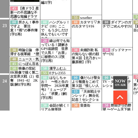
編2[字]
45
【夜ドラ】星
新一の不思議な不
思議な短編ドラマ
5
55
weather
「窓」[解][字][再]
[
report
00
所さん！事件
00
ハングルッ！
00
カタマリ▽木
00
ダイアンのガ
0
新
23
ですよ 要注
ナビ（18）ここ
のカタマリ#16
チで!ごめんやす[S]
【
ュ
意！“雨”の事件簿
で もう少しだけ
目
わ
[字][再]
休んでもいいです
か？
20
線は何でも知
っている！謎解き
GPS追跡団 世界
30
時論公論 停
30
未婚詐欺 私
30
ゴッドマァー
で人気！「お茶」
滞する核軍縮 “歴
の知らない彼の顔
ザー[S]
に秘密のスゴ技
史修正”にさらされ
第４話【北乃きい×
40
ニュース・気
[字][再]
る被爆の実相[字]
藤原樹】[字]
象情報[字]
45
にっぽん百名
山ミニ
50
映像の世紀
50
漢字ふむふ
5min「夏 丹沢
8K映像で描く第二
む とんだ恥をか
55
Eテレ2355
山」[字]
次世界大戦（2）収
いた愛人[字]
5
木曜日[字]
00
はなしちゃ
00
傷だらけ聖女
00
SHOPPING
奪 1941−42 2K
24
「
NOW
お！ 〜性と生の
より報復をこめて
TV・ダイレクトテ
版[解][字][再]
第
ON AIR
学問〜 2026年夏
第３話「怪しい人
レショップ[S]
れ
号2「ミュージア
影」[再]
15
「天体戦士サ
[デ
ム」「求愛」[解]
ンレッド」舞台化
[字][再]
記念！セレクショ
ン放送 第1話
30
会話が続く！
30
音楽缶
30
野田クリの野
『FIGHT.01』
リアル旅英語
望 〜ゲーム天下統
（49）メキシコ料
一への道〜[S]
40
きょうの健
理店「ハッピーア
康 これで解消！
ワーについて聞
耳の不快な症状
50
【ドラマ10】
く」
「耳鳴り」[解][字]
5
団地のふたり（3）
55
放送休止
55
weather
[再]
[解][字][再]
5
report
00
今から、親友
00
SHOPPING
25
−
やめようか。最終
TV・ショップジャ