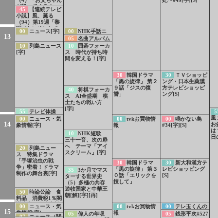
が帰ってくる！」
45
【連続テレビ
[解][字]
小説】風、薫る
（94）第19週「黎
明（れいめい）の
00
ニュース[字]
00
NHK手話ニ
翼」[解][字][再]
13
ュース[手]
05
名曲アルバム
「サウンド・オ
10
列島ニュース
10
囲碁フォーカ
ブ・ミュージッ
[字]
ス 時代が持ち時
ク」から リチャ
間を変える！[字]
ード・ロジャーズ
作曲
30
韓国ドラマ
30
ＴＶショッピ
「黒の旋律」 第２
ング・日本生薬漢
９話「ジスの復
方テレビショッピ
40
将棋フォーカ
讐」
ング[S]
ス AI全盛期 棋
士たちの戦い方
[字]
55
テレビ体操
5
[字]
風
00
ニュース・気
00
tvkお買物情
00
鳴かない鳥
14
お
象情報[字]
報
#34[字][S]
は
10
NHK短歌
日
三十一音、次の扉
へ テーマ「アイ
20
列島ニュー
スクリーム」[字]
ス 特集ドラマ
「手塚治虫の戦
30
韓国ドラマ
30
新大和漢方テ
争」密着！ドラマ
「黒の旋律」 第３
レビショッピング
35
3か月でマス
制作の舞台裏[字]
０話「エリックを
[S]
ターする世界史
捜して」
（5）多極の共存
遊牧国家と中華王
50
時論公論 食
朝[解][字][再]
料品 消費税1％閣
議決定 政治決断
00
ニュース・気
00
tvkお買物情
00
テレ玉くんの
に注がれる視線
15
象情報[字]
報
うた[S]
05
偉人の年収
05
銭形平次#527
07
ニュース（関
[字][再]