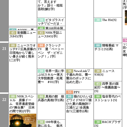
ま
で遭難した人[字]
て、言えます
気
か？」語り・稲垣
[字
吾郎[解][字]
30
ピタゴラスイ
30
The Hit[S]
ッチ▽ビーだま・
ビーすけ VS 黒
40
100カメ「東
40
第108回全国
41
世界で開け！
42
＃NHK 夏
玉軍スペシャル
44
サブチャンネ
海道新幹線」PR
高校野球選手権大
45
首都圏ニュー
45
NHK手話ニ
ひみつのドアー
のおすすめ番組
[字]
ル切り替え方法の
会 第2日[多][字]
ス845[字]
ュース845[手]
ズ スペイン特集
ご案内
の見どころ一挙公
5
開
ッ
00
ニュースウオ
00
クラシック
00
情報番組 マ
田
21
ッチ9▽広島原爆の
TV 選「ベートー
チコミ[S][再]
友
日現地から▽厳し
ベン ザ・ビギニ
嘩勃
い暑さが続く熊本
ング！」[字]
[二][字]
30
世界一流に学
30
NewsLink▽
30
ニュース
ぶAIスキル〜東大
子連れ外出、畳一
930[S]
大学院教授・松尾
畳分のボックスに
豊〜 ＃01[字]
込めた思い
45
四季 彩の国
紀行 〜推薦曲篇〜
[S]
55
PPV
00
NHKスペシ
00
真相の館 核
00
猫のひたいほ
00
塩谷育代のベ
22
ャル 原爆ドー
兵器の真相[字][再]
どワイドNEO▽猫
ストショット[S]
ム 世界遺産登録
ひた夏の風物詩!?
の“舞台裏” 日米
三浦だよ!全員集
の間で何が[字]
合!!(三浦市)[再]
30
100年後も、
30
BACHプラザ
旅に出る。 栃木
[S]