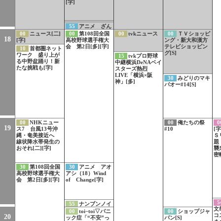
[字]
54
あおきいろ
55
アニメ ざん
カッパは知ってい
ねんないきもの事
00
ニュース[二]
00
第108回全国
00
tvkニュース
00
ＴＶショッピ
る 海遊びでのキ
18
典[字]
[字]
高校野球選手権大
ング・新大和漢方
ケン
会 第2日[多][字]
テレビショッピン
10
首都圏ネット
グ[S]
ワーク 盛り上が
15
tvkプロ野球
る中野盆踊り！新
中継横浜DeNAベイ
たな挑戦も[字]
スターズ熱烈
LIVE「横浜×阪
30
みどりのマキ
神」[多]
バオー#14[S]
00
NHKニュー
00
俺たちの祭
0
19
ス7 台風13号沖
#10
[
縄・奄美接近へ
Ｓ
線状降水帯発生の
題
おそれ[二][字]
襲
密
30
第108回全国
30
アニメ アオ
高校野球選手権大
アシ（18）Wind
会 第2日[多][字]
of Change[字]
5
55
ナンブンノイ
文
チ（22）1800分の
00
toi−toi▽パニ
00
ショップジャ
コ
20
1のヒトって？登山
ック症「“不安”っ
パン[S]