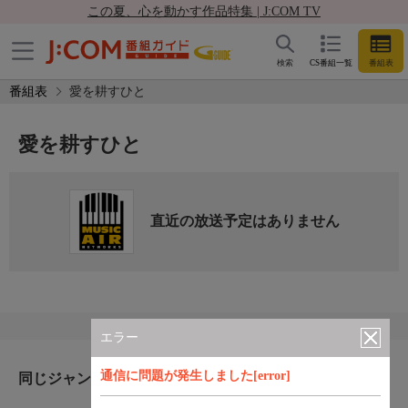
この夏、心を動かす作品特集 | J:COM TV
検索
CS番組一覧
番組表
番組表
愛を耕すひと
愛を耕すひと
直近の放送予定はありません
エラー
通信に問題が発生しました[error]
同じジャンルのおすすめ番組