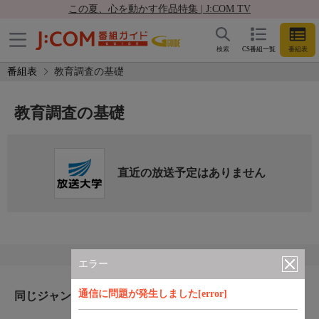
この夏、心を動かす作品特集 | J:COM TV
検索
CS番組一覧
番組表
番組表
教育調査の基礎
教育調査の基礎
直近の放送予定はありません
エラー
通信に問題が発生しました[error]
同じジャンルのおすすめ番組