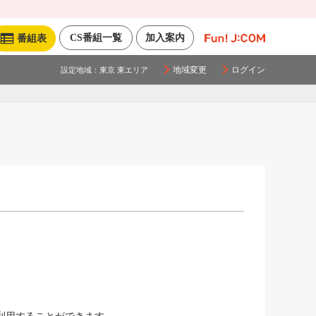
CS番組一覧
加入案内
番組表
地域変更
ログイン
設定地域：
東京 東エリア