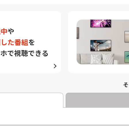
送中
や
画した番組
を
マホで視聴できる
そ