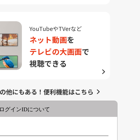
YouTubeやTVerなど
ネット動画
を
テレビの大画面
で
視聴できる
の他にもある！便利機能はこちら
ログインIDについて