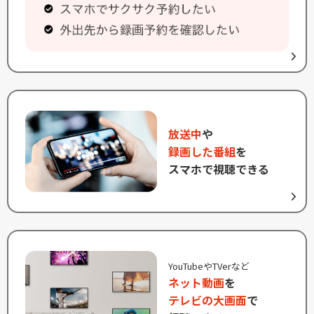
放送中
や
録画した番組
を
スマホで視聴できる
YouTubeやTVerなど
ネット動画
を
テレビの大画面
で