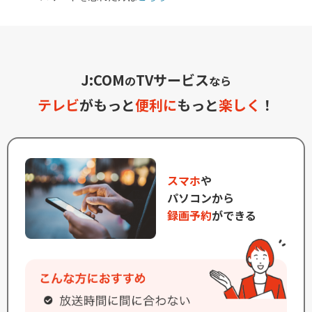
J:COM
TVサービス
の
なら
テレビ
がもっと
便利に
もっと
楽しく
！
スマホ
や
パソコンから
録画予約
ができる