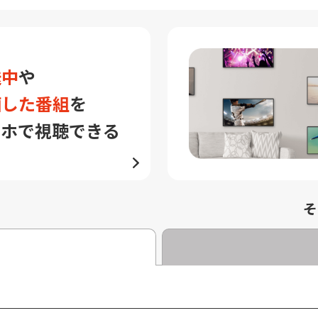
送中
や
画した番組
を
マホで視聴できる
そ