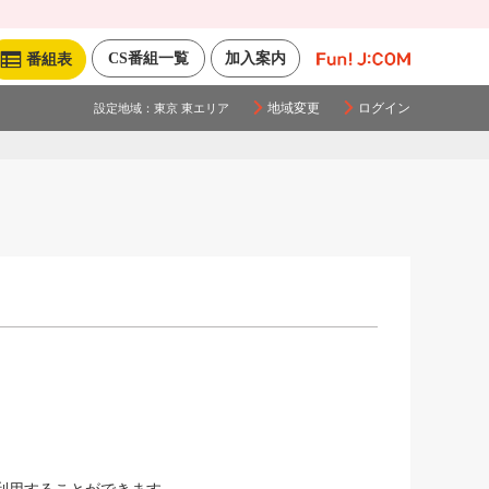
CS番組一覧
加入案内
番組表
地域変更
ログイン
設定地域：
東京 東エリア