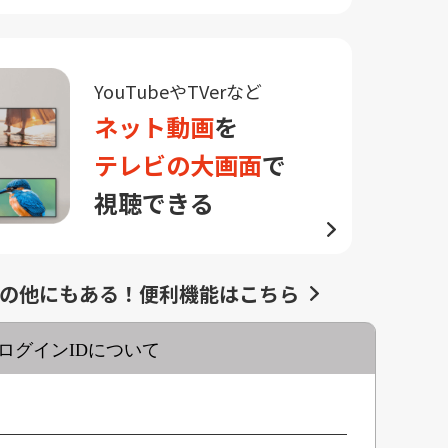
YouTubeやTVerなど
ネット動画
を
テレビの大画面
で
視聴できる
の他にもある！便利機能はこちら
ログインIDについて