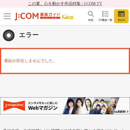
この夏、心を動かす作品特集 | J:COM TV
検索
CS番組一覧
番組表
エラー
番組が存在しませんでした。