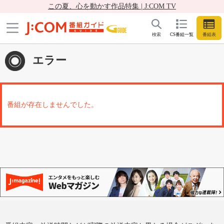
この夏、心を動かす作品特集 | J:COM TV
検索
CS番組一覧
番組表
エラー
番組が存在しませんでした。