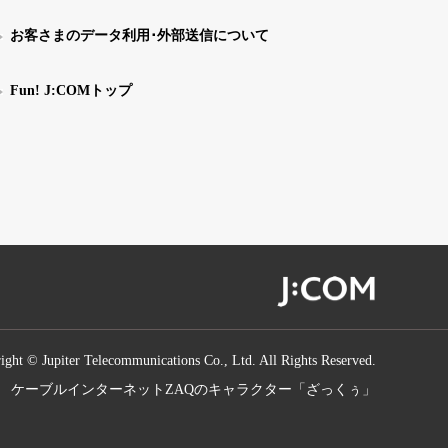
お客さまのデータ利用･外部送信について
Fun! J:COMトップ
ight © Jupiter Telecommunications Co., Ltd. All Rights Reserved.
ケーブルインターネットZAQのキャラクター「ざっくぅ」