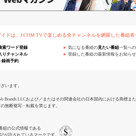
組ガイドは、J:COM TVで楽しめる全チャンネルを網羅した番組
検索ワード登録
気になる番組の
見たい番組
一覧への
入りチャンネル
登録した番組の最新情報をお知らせ
ト録画予約
ございます。
iVo Brands LLCおよび／またはその関連会社の日本国内における商標
材の無断複写・転載を禁じます。
、テレビ番組の公式情報である
スにのみ表記が許されているマークです。