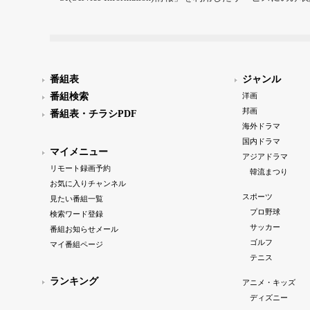
番組表
ジャンル
番組検索
洋画
邦画
番組表・チラシPDF
海外ドラマ
国内ドラマ
マイメニュー
アジアドラマ
リモート録画予約
韓流まつり
お気に入りチャンネル
スポーツ
見たい番組一覧
プロ野球
検索ワード登録
サッカー
番組お知らせメール
ゴルフ
マイ番組ページ
テニス
ランキング
アニメ・キッズ
ディズニー