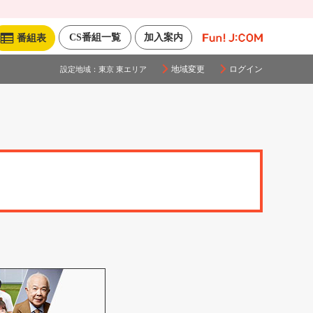
CS番組一覧
加入案内
番組表
地域変更
ログイン
設定地域：
東京 東エリア